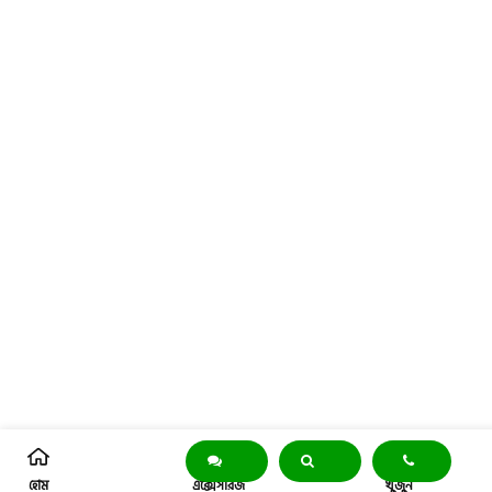
হোম
এক্সেসরিজ
খুঁজুন