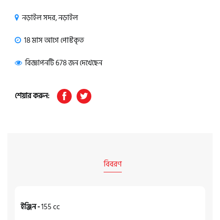
নড়াইল সদর, নড়াইল
18 মাস আগে পোস্টকৃত
বিজ্ঞাপনটি 678 জন দেখেছেন
শেয়ার করুন:
বিবরণ
ইঞ্জিন -
155 cc