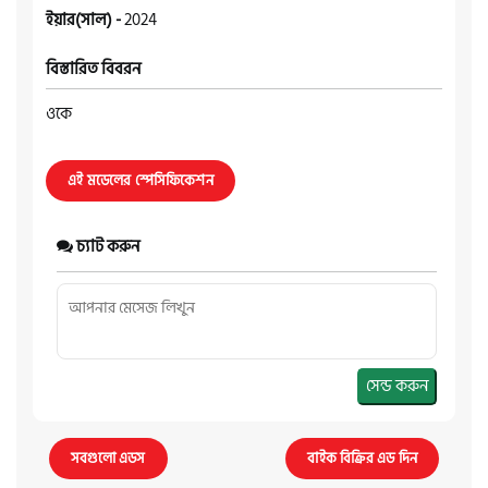
ইয়ার(সাল) -
2024
বিস্তারিত বিবরন
ওকে
এই মডেলের স্পেসিফিকেশন
চ্যাট করুন
সেন্ড করুন
সবগুলো এডস
বাইক বিক্রির এড দিন