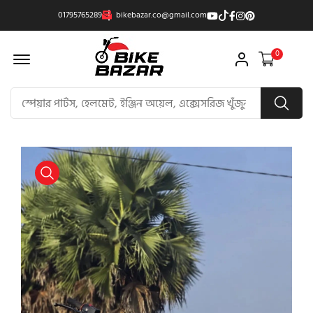
01795765289
bikebazar.co@gmail.com
Offcanvas Menu Open
0
product view