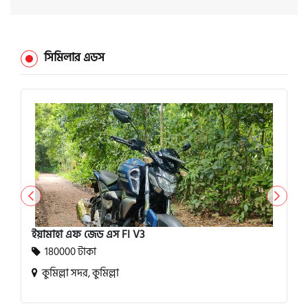
সিমিলার এডস
ইয়ামাহা এফ জেড এস FI V3
180000 টাকা
কুমিল্লা সদর, কুমিল্লা