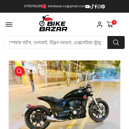
01795765289
bikebazar.co@gmail.com
Offcanvas Menu Open
0
product view