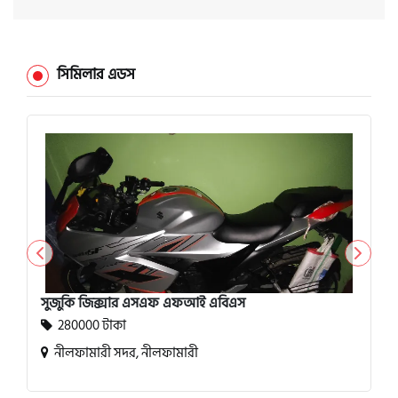
সিমিলার এডস
সুজুকি জিক্সার এসএফ এফআই এবিএস
280000 টাকা
নীলফামারী সদর, নীলফামারী