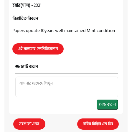
ইয়ার(সাল) -
2021
বিস্তারিত বিবরন
Papers update 10years well maintained Mint condition
এই মডেলের স্পেসিফিকেশন
চ্যাট করুন
সেন্ড করুন
সবগুলো এডস
বাইক বিক্রির এড দিন