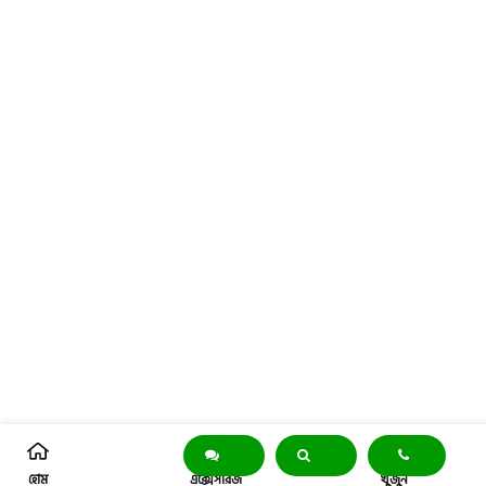
হোম
এক্সেসরিজ
খুঁজুন