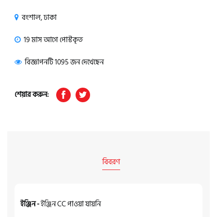
বংশাল, ঢাকা
19 মাস আগে পোস্টকৃত
বিজ্ঞাপনটি 1095 জন দেখেছেন
শেয়ার করুন:
বিবরণ
ইঞ্জিন -
ইঞ্জিন CC পাওয়া যায়নি