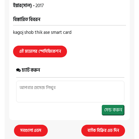
ইয়ার(সাল) -
2017
বিস্তারিত বিবরন
kagoj shob thik ase smart card
এই মডেলের স্পেসিফিকেশন
চ্যাট করুন
সেন্ড করুন
সবগুলো এডস
বাইক বিক্রির এড দিন