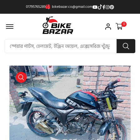
01795765289
bikebazar.co@gmail.com
Offcanvas Menu Open
0
product view