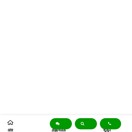
হোম
এক্সেসরিজ
খুঁজুন