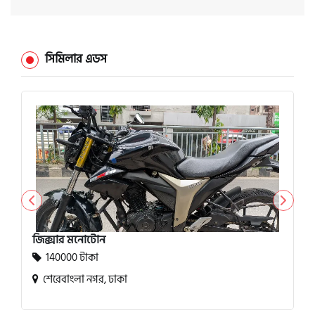
সিমিলার এডস
জিক্সার মনোটোন
140000 টাকা
শেরেবাংলা নগর, ঢাকা