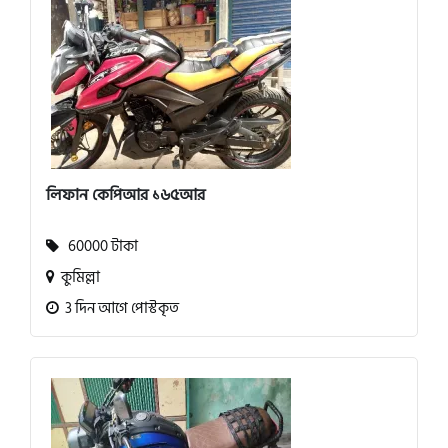
লিফান কেপিআর ১৬৫আর
60000 টাকা
কুমিল্লা
3 দিন আগে পোস্টকৃত