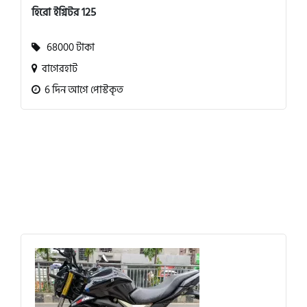
হিরো ইগ্নিটর 125
68000 টাকা
বাগেরহাট
6 দিন আগে পোস্টকৃত