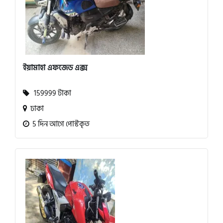
ইয়ামাহা এফজেড এক্স
159999 টাকা
ঢাকা
5 দিন আগে পোস্টকৃত