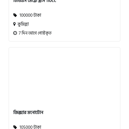
টিভিএস মেট্রো প্লাস 110cc
100000 টাকা
কুমিল্লা
7 দিন আগে পোস্টকৃত
জিক্সার মনোটোন
105000 টাকা