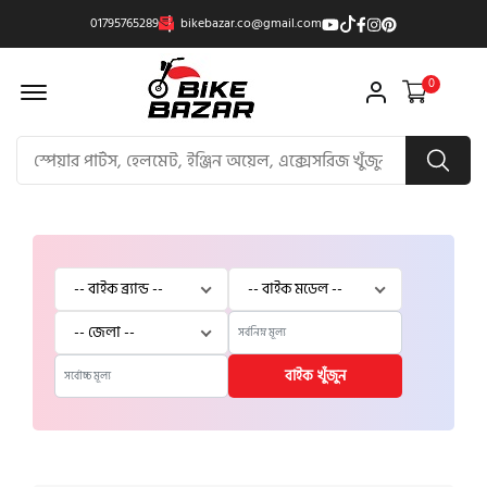
01795765289
bikebazar.co@gmail.com
Offcanvas Menu Open
0
বাইক খুঁজুন