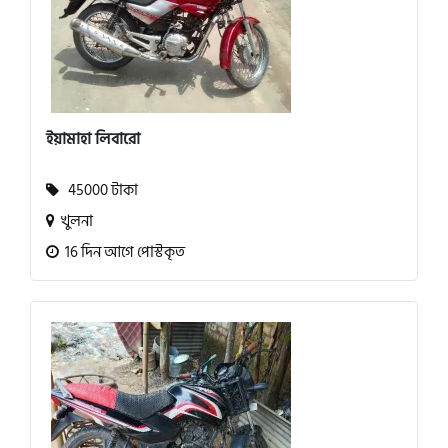
ইয়ামাহা লিবারো
45000 টাকা
খুলনা
16 দিন আগে পোস্টকৃত