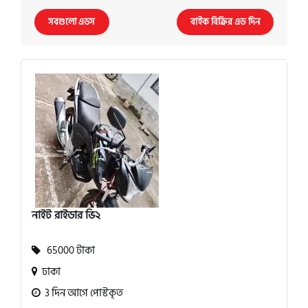
সবগুলো এডস
বাইক বিক্রির এড দিন
নাইট রাইডার ভি২
65000 টাকা
ঢাকা
3 দিন আগে পোস্টকৃত