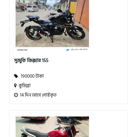
সুজুকি জিক্সার 155
190000 টাকা
কুমিল্লা
14 দিন আগে পোস্টকৃত