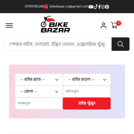
01795765289
bikebazar.co@gmail.com
Offcanvas Menu Open
0
বাইক খুঁজুন