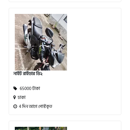
নাইট রাইডার ভি২
65000 টাকা
ঢাকা
4 দিন আগে পোস্টকৃত