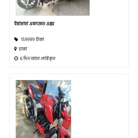
ইয়ামাহা এফজেড এক্স
159999 টাকা
ঢাকা
6 দিন আগে পোস্টকৃত