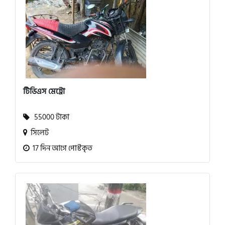
টিভিএস মেট্রো
55000 টাকা
সিলেট
17 দিন আগে পোস্টকৃত