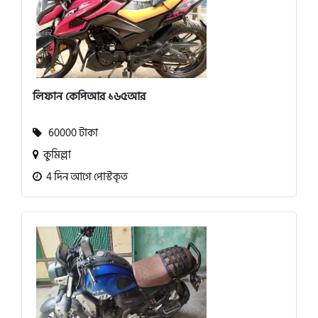
লিফান কেপিআর ১৬৫আর
60000 টাকা
কুমিল্লা
4 দিন আগে পোস্টকৃত