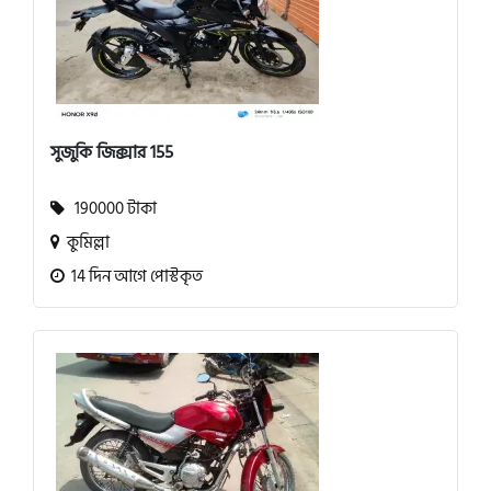
সুজুকি জিক্সার 155
190000 টাকা
কুমিল্লা
14 দিন আগে পোস্টকৃত