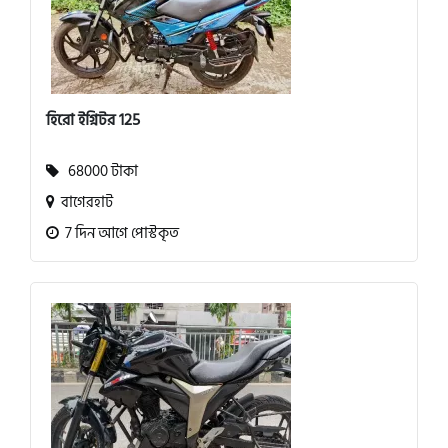
হিরো ইগ্নিটর 125
68000 টাকা
বাগেরহাট
7 দিন আগে পোস্টকৃত