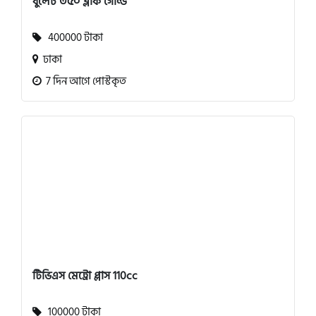
বুলেট ৩৫০ ব্লাক গোল্ড
400000 টাকা
ঢাকা
7 দিন আগে পোস্টকৃত
টিভিএস মেট্রো প্লাস 110cc
100000 টাকা