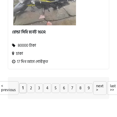
হোন্ডা সিবি হর্নেট 160R
80000 টাকা
ঢাকা
17 দিন আগে পোস্টকৃত
<
next
last
1
2
3
4
5
6
7
8
9
previous
>
>>