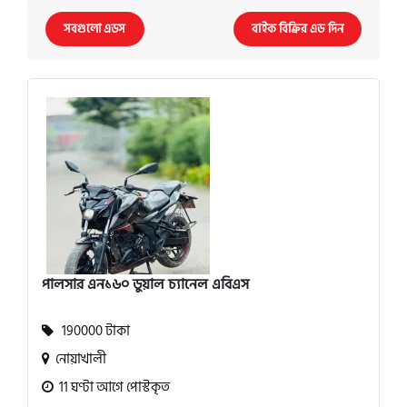
সবগুলো এডস
বাইক বিক্রির এড দিন
পালসার এন১৬০ ডুয়াল চ্যানেল এবিএস
190000 টাকা
নোয়াখালী
11 ঘণ্টা আগে পোস্টকৃত