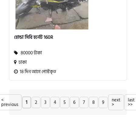
হোন্ডা সিবি হর্নেট 160R
80000 টাকা
ঢাকা
18 দিন আগে পোস্টকৃত
<
next
last
1
2
3
4
5
6
7
8
9
previous
>
>>