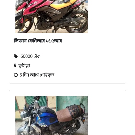
লিফান কেপিআর ১৬৫আর
60000 টাকা
কুমিল্লা
6 দিন আগে পোস্টকৃত