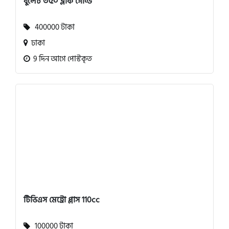
বুলেট ৩৫০ ব্লাক গোল্ড
400000 টাকা
ঢাকা
9 দিন আগে পোস্টকৃত
টিভিএস মেট্রো প্লাস 110cc
100000 টাকা