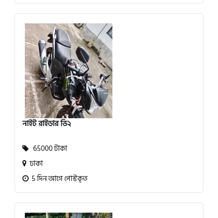
নাইট রাইডার ভি২
65000 টাকা
ঢাকা
5 দিন আগে পোস্টকৃত