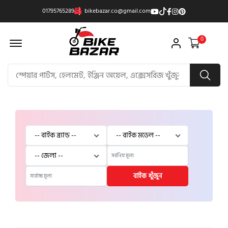
01795765289
bikebazar.co@gmail.com
Offcanvas Menu Open
0
বাইক খুঁজুন