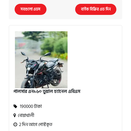
সবগুলো এডস
বাইক বিক্রির এড দিন
পালসার এন১৬০ ডুয়াল চ্যানেল এবিএস
190000 টাকা
নোয়াখালী
2 দিন আগে পোস্টকৃত