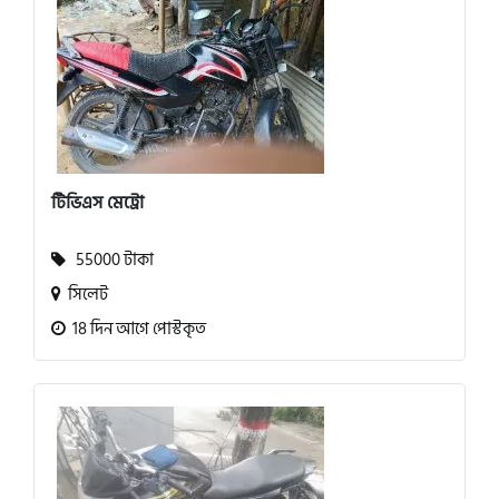
টিভিএস মেট্রো
55000 টাকা
সিলেট
18 দিন আগে পোস্টকৃত