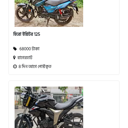
হিরো ইগ্নিটর 125
68000 টাকা
বাগেরহাট
8 দিন আগে পোস্টকৃত