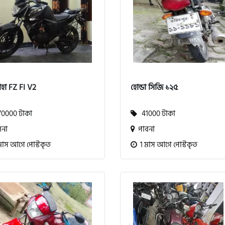
হা FZ FI V2
হোন্ডা সিজি ১২৫
0000 টাকা
41000 টাকা
না
পাবনা
মাস আগে পোস্টকৃত
1 মাস আগে পোস্টকৃত