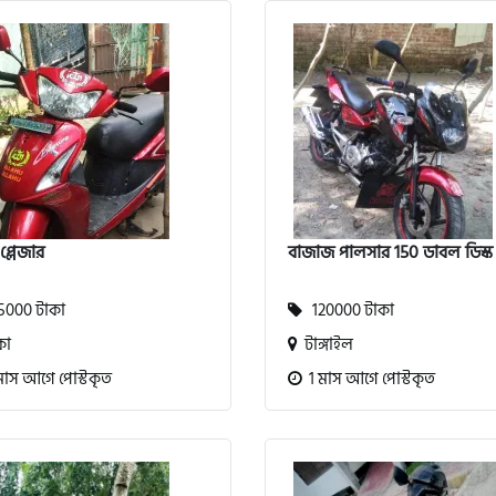
প্লেজার
বাজাজ পালসার 150 ডাবল ডিস্ক
000 টাকা
120000 টাকা
কা
টাঙ্গাইল
মাস আগে পোস্টকৃত
1 মাস আগে পোস্টকৃত