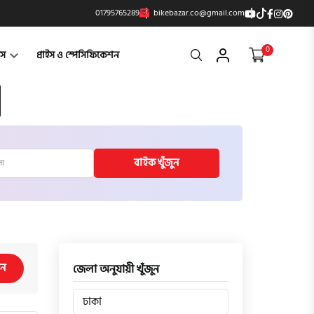
01795765289
bikebazar.co@gmail.com
0
Search
্টস
প্রাইস ও স্পেসিফিকেশন
বাইক খুঁজুন
িন
জেলা অনুযায়ী খুঁজুন
ঢাকা