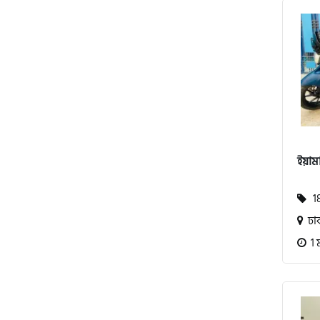
পেগাসাস (Pagasus)
এইচ পাওয়ার (H. Power)
ইয়ামা
আকিজ (Akij)
18
জারা (Zaara)
ঢা
1 
কাওয়াসাকি (Kawasaki)