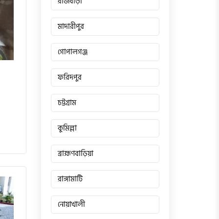
রাজবাড়ী
মাদারীপুর
গোপালগঞ্জ
ফরিদপুর
চট্টগ্রাম
কুমিল্লা
ব্রাহ্মণবাড়িয়া
রাঙ্গামাটি
নোয়াখালী