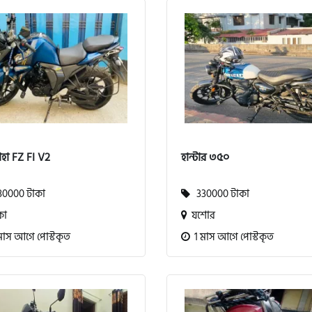
হা FZ FI V2
হান্টার ৩৫০
0000 টাকা
330000 টাকা
কা
যশোর
মাস আগে পোস্টকৃত
1 মাস আগে পোস্টকৃত