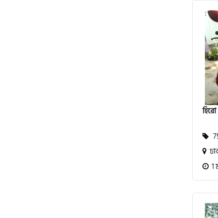
অ্যাটলাস জংশেন
পিএইচপি (PHP)
জিপিএক্স (GPX)
হিরো 
টারো
75
স্পীডার (Speeder)
ঢা
1 
এমা (Emma)
SINSKI