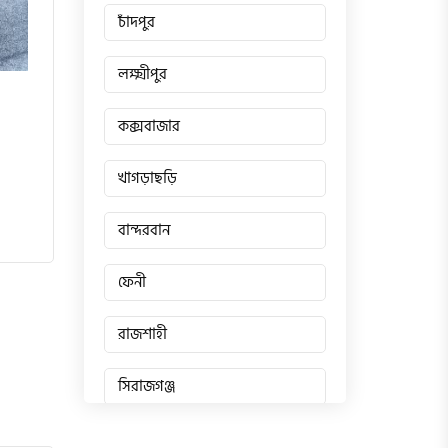
চাঁদপুর
লক্ষ্মীপুর
কক্সবাজার
খাগড়াছড়ি
বান্দরবান
ফেনী
রাজশাহী
সিরাজগঞ্জ
জয়পুরহাট