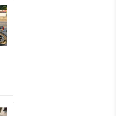
চাঁপাইনবাবগঞ্জ
পাবনা
বগুড়া
নাটোর
নওগাঁ
খুলনা
যশোর
সাতক্ষীরা