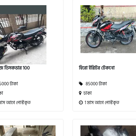
জ ডিসকভার 100
হিরো ইগ্নিটর টেকনো
000 টাকা
85000 টাকা
কা
ঢাকা
মাস আগে পোস্টকৃত
1 মাস আগে পোস্টকৃত