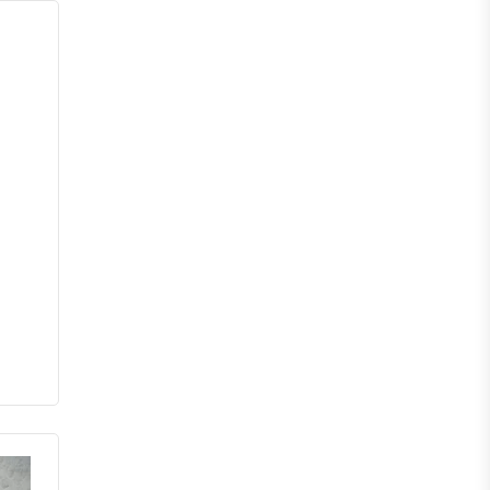
পঞ্চগড়
দিনাজপুর
লালমনিরহাট
নীলফামারী
গাইবান্ধা
ঠাকুরগাঁও
কুড়িগ্রাম
ময়মনসিংহ