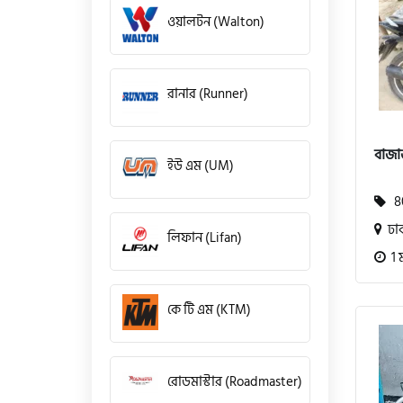
ওয়ালটন (Walton)
রানার (Runner)
বাজা
ইউ এম (UM)
80
ঢা
লিফান (Lifan)
1 
কে টি এম (KTM)
রোডমাস্টার (Roadmaster)