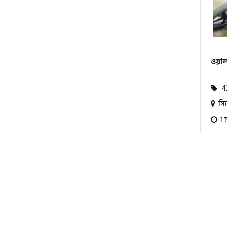
বিএমডাব্লিউ (BMW)
ওয়া
রয়েল এনফিল্ড (Royal Enfield)
42
সি
এফকেএম (FKM)
1 
হারলি ডেভিডসন
রিগাল র‍্যাপটার (Regal Raptor)