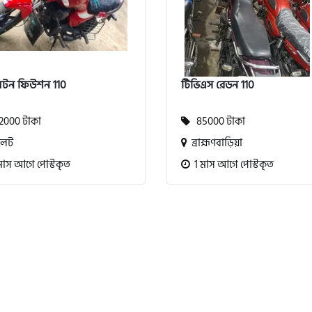
লটন ফিউশন 110
টিভিএস রেডন 110
000 টাকা
85000 টাকা
লেট
ব্রাহ্মণবাড়িয়া
মাস আগে পোস্টকৃত
1 মাস আগে পোস্টকৃত