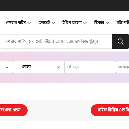
স্পেয়ার পার্টস
হেলমেট
ইঞ্জিন অয়েল
স্টিকার
বডি পার
বগুলো এডস
বাইক বিক্রির এড দ