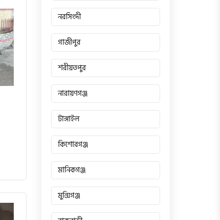
নরসিংদী
গাজীপুর
শরীয়তপুর
নারায়ণগঞ্জ
টাঙ্গাইল
কিশোরগঞ্জ
মানিকগঞ্জ
মুন্সিগঞ্জ