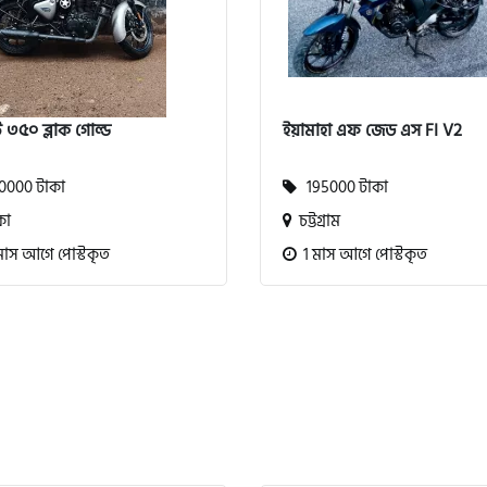
 ৩৫০ ব্লাক গোল্ড
ইয়ামাহা এফ জেড এস FI V2
000 টাকা
195000 টাকা
কা
চট্টগ্রাম
মাস আগে পোস্টকৃত
1 মাস আগে পোস্টকৃত