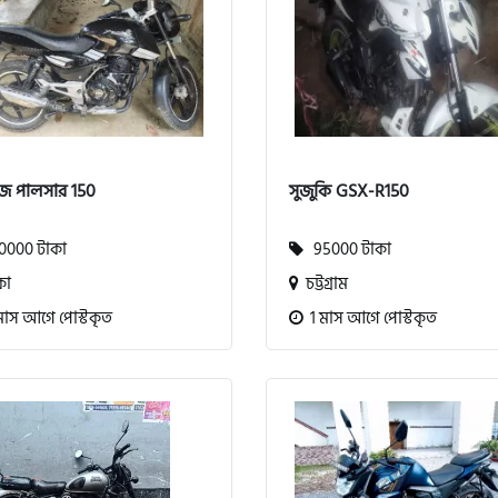
জ পালসার 150
সুজুকি GSX-R150
000 টাকা
95000 টাকা
কা
চট্টগ্রাম
মাস আগে পোস্টকৃত
1 মাস আগে পোস্টকৃত