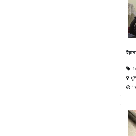
এস ওয়াই এম (SYM)
এপ্রিলিয়া (Aprilia)
ভেসপা (Vespa)
ইয়ামা
গ্রীন টাইগার (Green Tiger)
17
খুল
বীটল বোল্ট (Beetle Bolt)
1 
বেনেলি (Benelli)
বেনেট (Bennett)