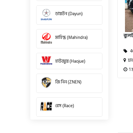
ডায়উন (Dayun)
বুলেট
মাহিন্দ্র (Mahindra)
40
ঢা
হাউজুয়ে (Haojue)
1 
জি নিন (ZNEN)
রেস (Race)
কিওয়ে (KeeWay)