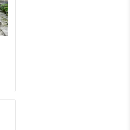
মেহেরপুর
নড়াইল
চুয়াডাঙ্গা
কুষ্টিয়া
মাগুরা
বাগেরহাট
ঝিনাইদহ
বরিশাল
ঝালকাঠি