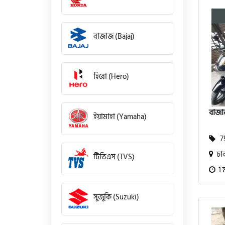
বাজাজ (Bajaj)
হিরো (Hero)
বাজা
ইয়ামাহা (Yamaha)
75
ঢা
টিভিএস (TVS)
1 
সুজুকি (Suzuki)