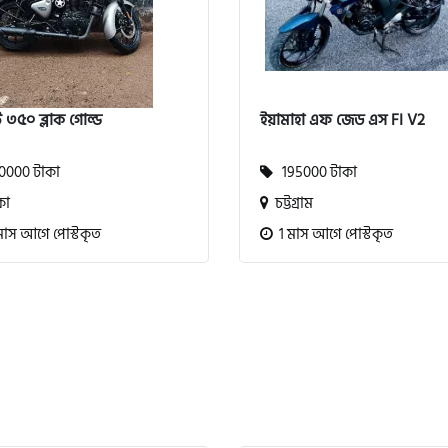
 ৩৫০ ব্লাক গোল্ড
ইয়ামাহা এফ জেড এস FI V2
000 টাকা
195000 টাকা
কা
চট্টগ্রাম
মাস আগে পোস্টকৃত
1 মাস আগে পোস্টকৃত