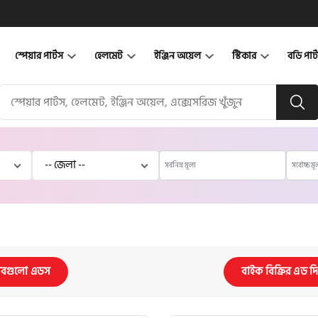
স্পেয়ার পার্টস
হেলমেট
ইঞ্জিন অয়েল
স্টিকার
বডি পার
বগুলো এডস
বাইক বিক্রির এড দ