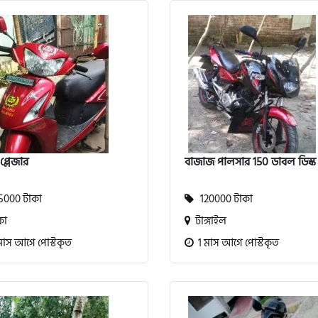
প্লেজার
বাজাজ পালসার 150 ডাবল ডিস্ক
000 টাকা
120000 টাকা
কা
টাঙ্গাইল
মাস আগে পোস্টকৃত
1 মাস আগে পোস্টকৃত