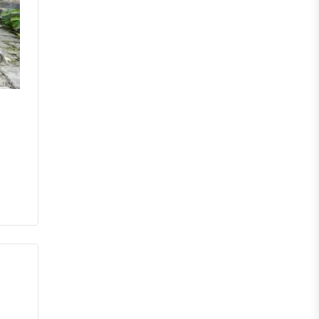
মেহেরপুর
নড়াইল
চুয়াডাঙ্গা
কুষ্টিয়া
মাগুরা
বাগেরহাট
ঝিনাইদহ
বরিশাল
ঝালকাঠি