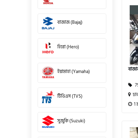
বাজাজ (Bajaj)
হিরো (Hero)
বাজা
ইয়ামাহা (Yamaha)
75
ঢা
টিভিএস (TVS)
1 
সুজুকি (Suzuki)