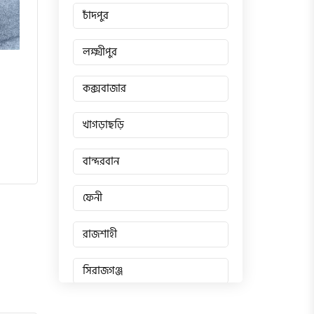
চাঁদপুর
লক্ষ্মীপুর
কক্সবাজার
খাগড়াছড়ি
বান্দরবান
ফেনী
রাজশাহী
সিরাজগঞ্জ
জয়পুরহাট