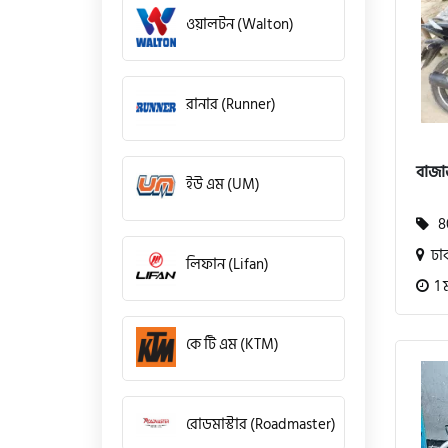
ওয়ালটন (Walton)
রানার (Runner)
বাজা
ইউ এম (UM)
80
ঢা
লিফান (Lifan)
1 
কে টি এম (KTM)
রোডমাস্টার (Roadmaster)