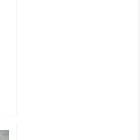
পঞ্চগড়
দিনাজপুর
লালমনিরহাট
নীলফামারী
গাইবান্ধা
ঠাকুরগাঁও
কুড়িগ্রাম
ময়মনসিংহ