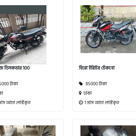
জ ডিসকভার 100
হিরো ইগ্নিটর টেকনো
000 টাকা
85000 টাকা
কা
ঢাকা
মাস আগে পোস্টকৃত
1 মাস আগে পোস্টকৃত