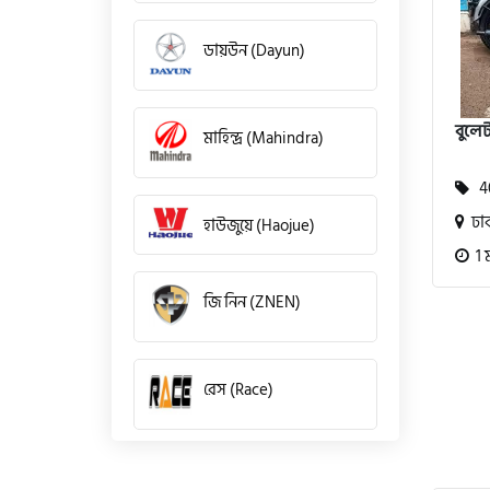
ডায়উন (Dayun)
বুলেট
মাহিন্দ্র (Mahindra)
40
ঢা
হাউজুয়ে (Haojue)
1 
জি নিন (ZNEN)
রেস (Race)
কিওয়ে (KeeWay)