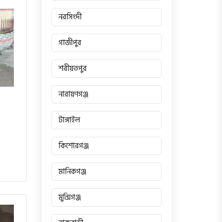
নরসিংদী
গাজীপুর
শরীয়তপুর
নারায়ণগঞ্জ
টাঙ্গাইল
কিশোরগঞ্জ
মানিকগঞ্জ
মুন্সিগঞ্জ