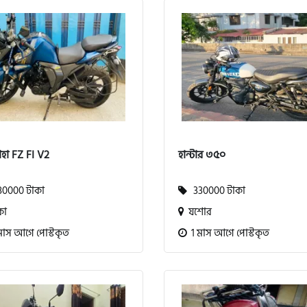
হা FZ FI V2
হান্টার ৩৫০
0000 টাকা
330000 টাকা
কা
যশোর
মাস আগে পোস্টকৃত
1 মাস আগে পোস্টকৃত