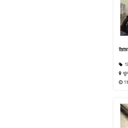
এস ওয়াই এম (SYM)
এপ্রিলিয়া (Aprilia)
ভেসপা (Vespa)
ইয়ামা
গ্রীন টাইগার (Green Tiger)
17
খুল
বীটল বোল্ট (Beetle Bolt)
1 
বেনেলি (Benelli)
বেনেট (Bennett)