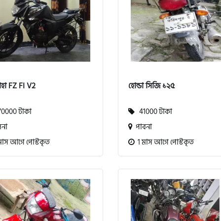
হা FZ FI V2
হোন্ডা সিজি ১২৫
0000 টাকা
41000 টাকা
না
পাবনা
মাস আগে পোস্টকৃত
1 মাস আগে পোস্টকৃত