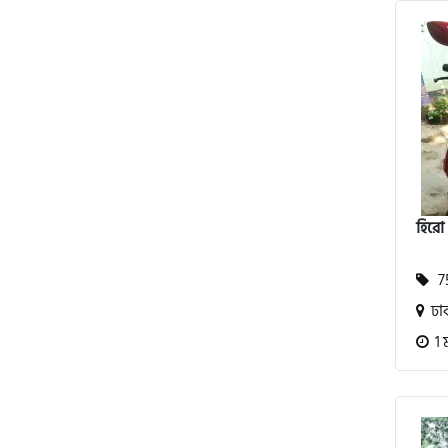
অ্যাটলাস জংশেন
পিএইচপি (PHP)
জিপিএক্স (GPX)
হিরো 
টারো
75
স্পীডার (Speeder)
ঢা
1 
এমা (Emma)
SINSKI