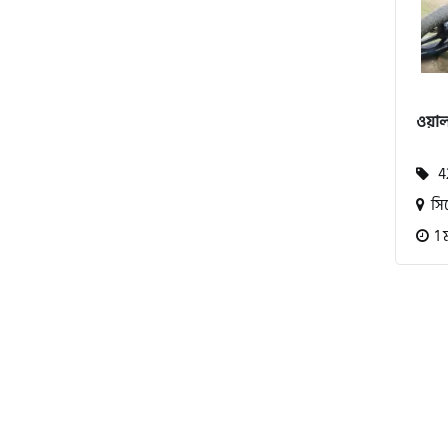
বিএমডাব্লিউ (BMW)
ওয়া
রয়েল এনফিল্ড (Royal Enfield)
42
সি
এফকেএম (FKM)
1 
হারলি ডেভিডসন
রিগাল র‍্যাপটার (Regal Raptor)