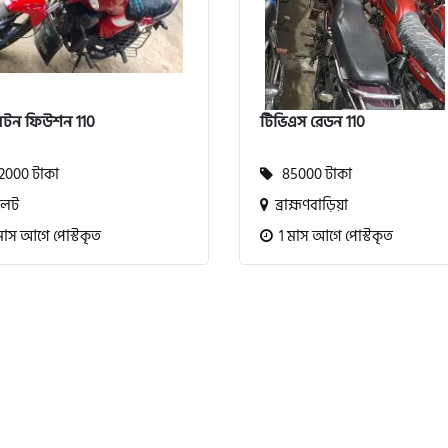
লটন ফিউশন 110
টিভিএস রেডন 110
000 টাকা
85000 টাকা
লেট
ব্রাহ্মণবাড়িয়া
মাস আগে পোস্টকৃত
1 মাস আগে পোস্টকৃত