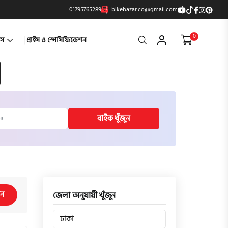
01795765289
bikebazar.co@gmail.com
0
Search
্টস
প্রাইস ও স্পেসিফিকেশন
বাইক খুঁজুন
িন
জেলা অনুযায়ী খুঁজুন
ঢাকা