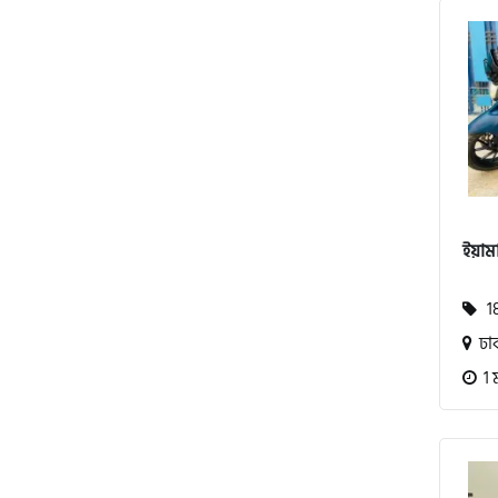
পেগাসাস (Pagasus)
এইচ পাওয়ার (H. Power)
ইয়ামা
আকিজ (Akij)
18
জারা (Zaara)
ঢা
1 
কাওয়াসাকি (Kawasaki)