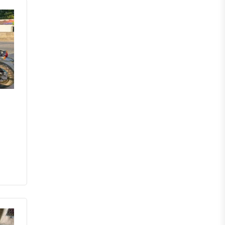
চাঁপাইনবাবগঞ্জ
পাবনা
বগুড়া
নাটোর
নওগাঁ
খুলনা
যশোর
সাতক্ষীরা