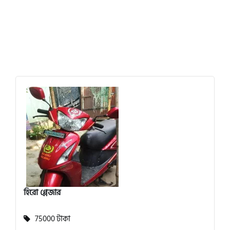
হিরো প্লেজার
75000 টাকা