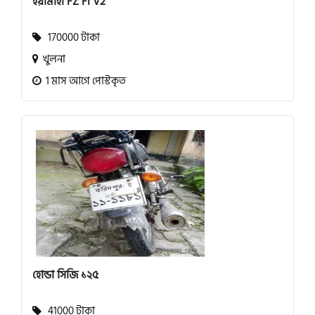
ইয়ামাহা FZ FI V2
170000 টাকা
খুলনা
1 মাস আগে পোস্টকৃত
হোন্ডা সিজি ১২৫
41000 টাকা