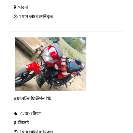
পাবনা
1 মাস আগে পোস্টকৃত
ওয়ালটন ফিউশন 110
42000 টাকা
সিলেট
1 মাস আগে পোস্টকৃত