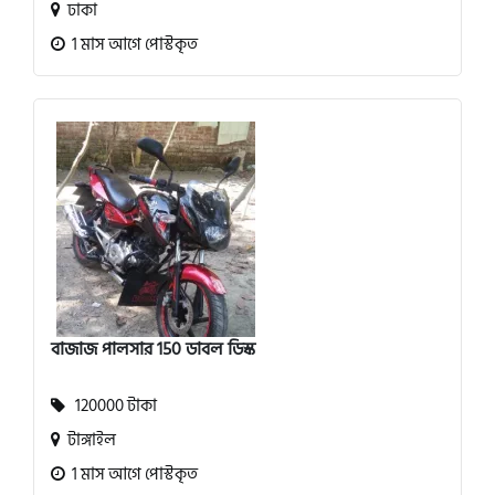
ঢাকা
1 মাস আগে পোস্টকৃত
বাজাজ পালসার 150 ডাবল ডিস্ক
120000 টাকা
টাঙ্গাইল
1 মাস আগে পোস্টকৃত