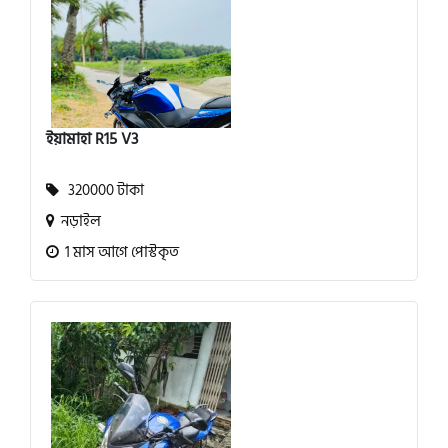
ইয়ামাহা R15 V3
320000 টাকা
নড়াইল
1 মাস আগে পোস্টকৃত