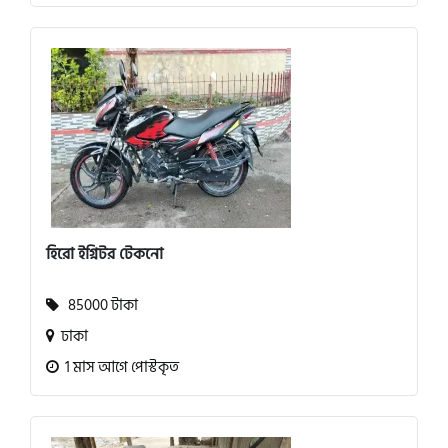
হিরো ইগ্নিটর টেকনো
85000 টাকা
ঢাকা
1 মাস আগে পোস্টকৃত