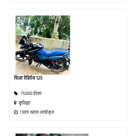
হিরো ইগ্নিটর 125
75000 টাকা
কুমিল্লা
1 মাস আগে পোস্টকৃত