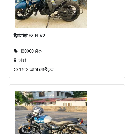
ইয়ামাহা FZ FI V2
180000 টাকা
ঢাকা
1 মাস আগে পোস্টকৃত