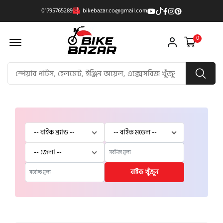
01795765289
bikebazar.co@gmail.com
Offcanvas Menu Open
0
বাইক খুঁজুন