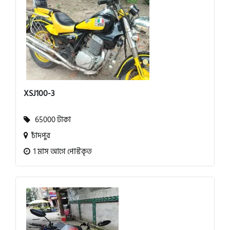
XSJ100-3
65000 টাকা
চাঁদপুর
1 মাস আগে পোস্টকৃত