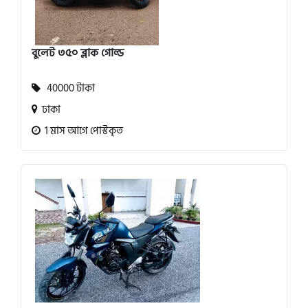
বুলেট ৩৫০ ব্লাক গোল্ড
40000 টাকা
ঢাকা
1 মাস আগে পোস্টকৃত