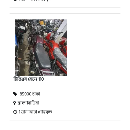
টিভিএস রেডন 110
85000 টাকা
ব্রাহ্মণবাড়িয়া
1 মাস আগে পোস্টকৃত