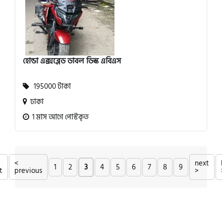
হোন্ডা এক্সব্লেড ডাবল ডিস্ক এবিএস
195000 টাকা
ঢাকা
1 মাস আগে পোস্টকৃত
<
next
1
2
3
4
5
6
7
8
9
t
previous
>