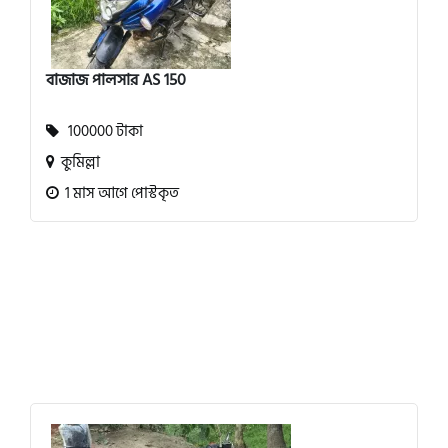
বাজাজ পালসার AS 150
100000 টাকা
কুমিল্লা
1 মাস আগে পোস্টকৃত