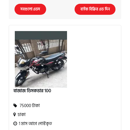
সবগুলো এডস
বাইক বিক্রির এড দিন
বাজাজ ডিসকভার 100
75000 টাকা
ঢাকা
1 মাস আগে পোস্টকৃত