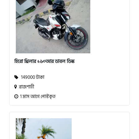
হিরো থ্রিলার ১৬০আর ডাবল ডিস্ক
149000 টাকা
রাজশাহী
1 মাস আগে পোস্টকৃত