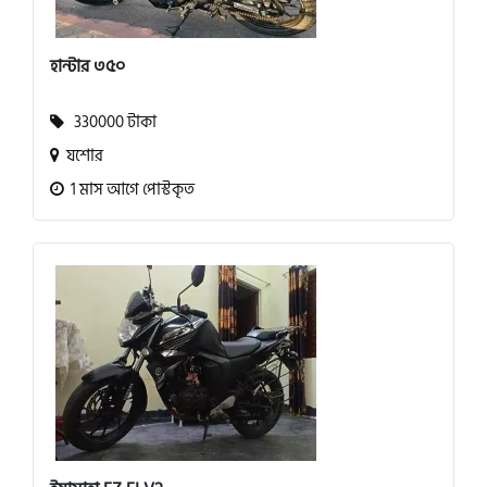
হান্টার ৩৫০
330000 টাকা
যশোর
1 মাস আগে পোস্টকৃত