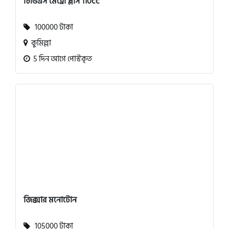
টিভিএস মেট্রো প্লাস 110cc
100000 টাকা
কুমিল্লা
5 দিন আগে পোস্টকৃত
জিক্সার মনোটোন
105000 টাকা