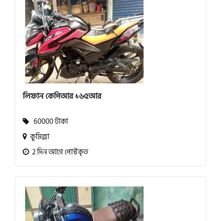
লিফান কেপিআর ১৬৫আর
60000 টাকা
কুমিল্লা
2 দিন আগে পোস্টকৃত