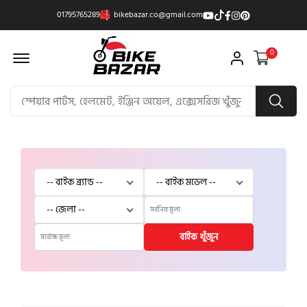
01795765289
bikebazar.co@gmail.com
Offcanvas Menu Open
0
বাইক খুঁজুন