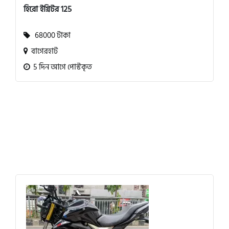
হিরো ইগ্নিটর 125
68000 টাকা
বাগেরহাট
5 দিন আগে পোস্টকৃত