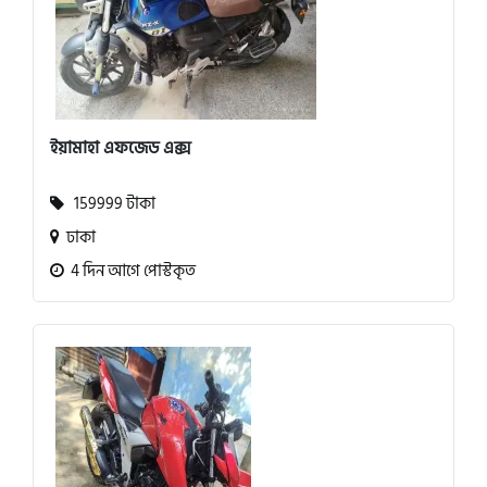
ইয়ামাহা এফজেড এক্স
159999 টাকা
ঢাকা
4 দিন আগে পোস্টকৃত