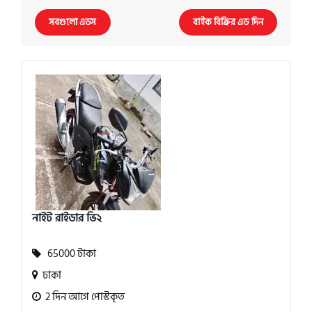
সবগুলো এডস
বাইক বিক্রির এড দিন
নাইট রাইডার ভি২
65000 টাকা
ঢাকা
2 দিন আগে পোস্টকৃত