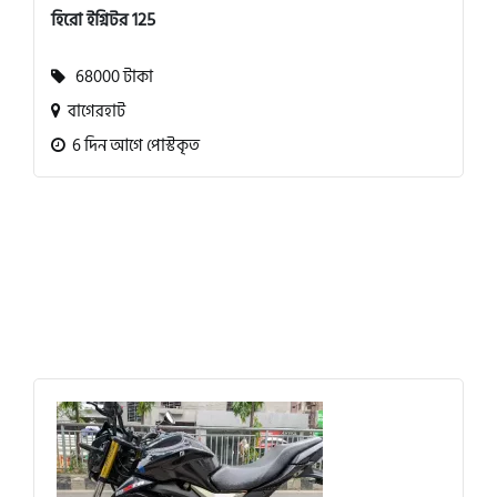
হিরো ইগ্নিটর 125
68000 টাকা
বাগেরহাট
6 দিন আগে পোস্টকৃত