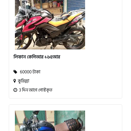
লিফান কেপিআর ১৬৫আর
60000 টাকা
কুমিল্লা
3 দিন আগে পোস্টকৃত