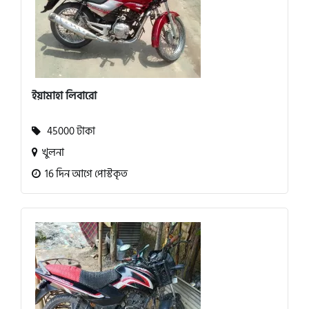
ইয়ামাহা লিবারো
45000 টাকা
খুলনা
16 দিন আগে পোস্টকৃত