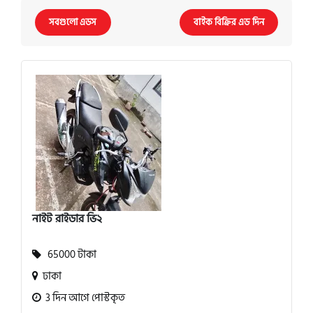
সবগুলো এডস
বাইক বিক্রির এড দিন
নাইট রাইডার ভি২
65000 টাকা
ঢাকা
3 দিন আগে পোস্টকৃত