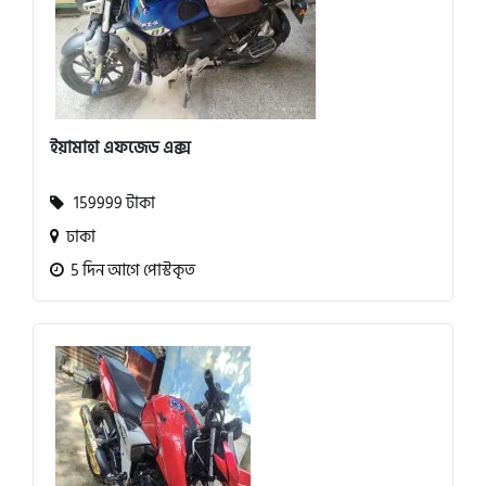
ইয়ামাহা এফজেড এক্স
159999 টাকা
ঢাকা
5 দিন আগে পোস্টকৃত