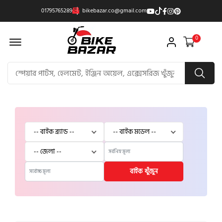
01795765289
bikebazar.co@gmail.com
Offcanvas Menu Open
0
বাইক খুঁজুন