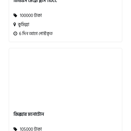
টিভিএস মেট্রো প্লাস 110cc
100000 টাকা
কুমিল্লা
6 দিন আগে পোস্টকৃত
জিক্সার মনোটোন
105000 টাকা