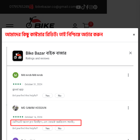
01795765289
bikebazar.co@gmail.com
Offcanvas Menu Open
0
আমাদের কিছু কাস্টমার রিভিউ। তাই নিশ্চিন্তে অর্ডার করুন
×
ক্যাটাগরি লিস্ট
/
লুকিং গ্লাস
product view
product view