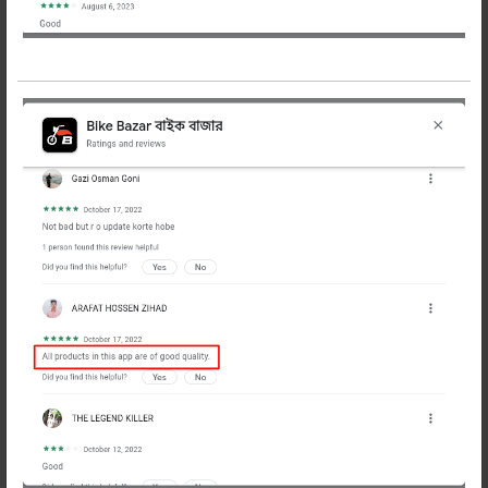
সকল
-
+
অর্ডার
প্রডাক্ট
করুন
শেয়ার করুন:
বিবরণ
Description
ইয়ামাহা আর১৫ ভি৩ লুকিং গ্লাস (বাম
পাশ)
ইয়ামাহা আর১৫ ভি৩ বাইকের বাম পাশের লুকিং
গ্লাস। জেনুইন প্রোডাক্ট। ইন্ডিয়ান ম্যানুফেকচার।
খুবই সাশ্রয়ী দামে পাচ্ছেন বাইক বাজারে।