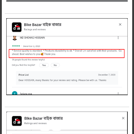
সুদৃশ্য মজবুত স্টাইলিশ চাবির রিং ইয়ামাহা,
সুজুকি, জিক্সার, পালসার ইত্যাদি ব্র্যান্ড নেম
সম্বলিত অত্যান্ত ভালো মানের ফেব্রিক ও মেটালে
তৈরি। কোমরে ঝুলিয়ে রাখা যায়। এখনি অর্ডার
করুন।
রিলেটেড প্রডাক্টস