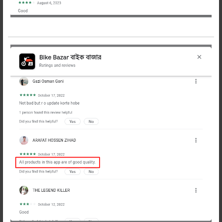
প্রডাক্ট
করুন
শেয়ার করুন:
বিবরণ
Description
সুদৃশ্য মজবুত চাবির রিং