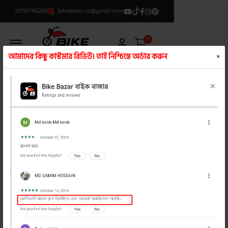
01795765289
bikebazar.co@gmail.com
Offcanvas Menu Open
0
আমাদের কিছু কাস্টমার রিভিউ। তাই নিশ্চিন্তে অর্ডার করুন
×
ক্যাটাগরি লিস্ট
/
সুদৃশ্য চাবির রিং
product view
product view