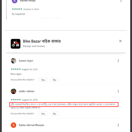
সুদৃশ্য মজবুত চাবির রিং
110 টাকা
121 টাকা
অর্ডার করুন
সুদৃশ্য মজবুত স্টাইলিশ চাবির রিং ইয়ামাহা, সুজুকি,
জিক্সার, পালসার ইত্যাদি ব্র্যান্ড নেম সম্বলিত অত্যান্ত
ভালো মানের ফেব্রিক ও মেটালে তৈরি। কোমরে ঝুলিয়ে
রাখা যায়। এখনি অর্ডার করুন।
প্রডাক্ট হাতে পেয়ে টাকা পরিশোধ
ইজি ও ফ্রী রিটার্ন
সকল
-
+
অর্ডার