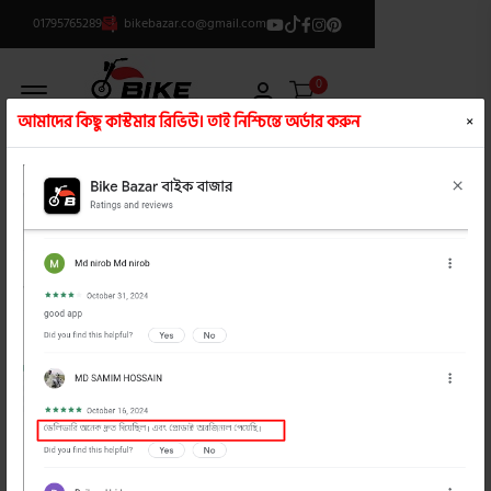
01795765289
bikebazar.co@gmail.com
Offcanvas Menu Open
0
আমাদের কিছু কাস্টমার রিভিউ। তাই নিশ্চিন্তে অর্ডার করুন
×
ক্যাটাগরি লিস্ট
/
রিয়ার মাডগার্ড
product view
product view