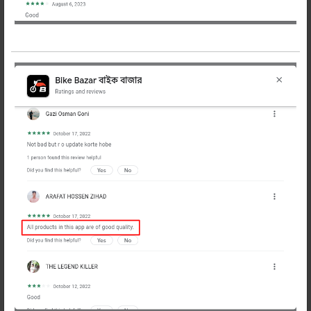
Guard
প্রডাক্ট হাতে পেয়ে টাকা পরিশোধ
ইজি ও ফ্রী রিটার্ন
সকল
-
+
অর্ডার
প্রডাক্ট
করুন
শেয়ার করুন:
বিবরণ
Description
হোন্ডা হর্নেট ২.০ অরিজিনাল রিয়ার
মাডগার্ড(সেট)