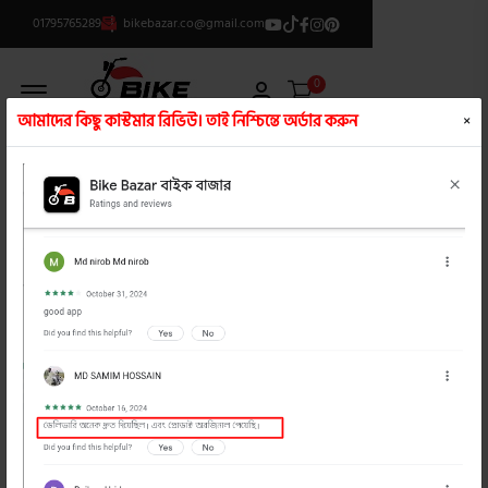
01795765289
bikebazar.co@gmail.com
Offcanvas Menu Open
0
আমাদের কিছু কাস্টমার রিভিউ। তাই নিশ্চিন্তে অর্ডার করুন
×
ক্যাটাগরি লিস্ট
/
ফুল ফেস হেলমেট
product view
product view