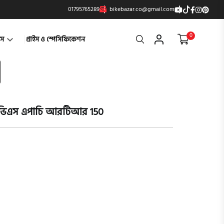
01795765289
bikebazar.co@gmail.com
0
Search
্টস
প্রাইস ও স্পেসিফিকেশন
িভিএস এপাচি আরটিআর 150
product vi