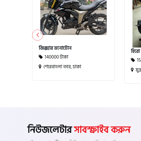
জিক্সার মনোটোন
হিরো 
140000 টাকা
15
শেরেবাংলা নগর, ঢাকা
মুক
নিউজলেটার
সাবস্ক্রাইব করুন