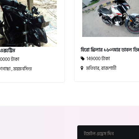
হিরো থ্রিলার ১৬০আর ডাবল ডিস্
এক্সট্রিম
149000 টাকা
0000 টাকা
মতিহার, রাজশাহী
্তাগাছা , ময়মনসিংহ