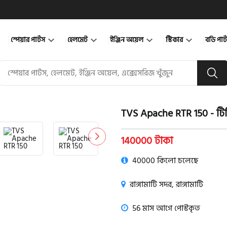
স্পেয়ার পার্টস
হেলমেট
ইঞ্জিন অয়েল
স্টিকার
বডি পার
TVS Apache RTR 150 - ট
product view
140000 টাকা
40000 কিলো চলেছে
রাঙ্গামাটি সদর, রাঙ্গামাটি
56 মাস আগে পোস্টকৃত