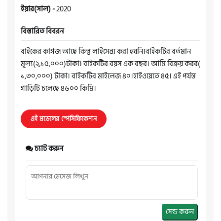
ইয়ার(সাল) -
2020
বিস্তারিত বিবরন
বাইকের কাগজ আছে কিন্তু লাইসেন্স করা হয়নি।বাইকটির বর্তমান
মূল্য(২,১৫,০০০)টাকা। বাইকটির বয়স এক বছর। আমি বিক্রয় করব(
১,৩০,০০০) টাকা। বাইকটির মাইলেজ ৪০।হাইওয়েতে ৪৫। এই পর্যন্ত
গাড়িটি চলেছে ৪৬০০ কিমি।
এই মডেলের স্পেসিফিকেশন
চ্যাট করুন
সেন্ড করুন