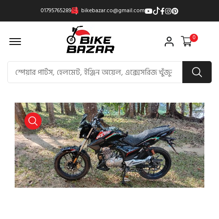
01795765289
bikebazar.co@gmail.com
Offcanvas Menu Open
0
product view