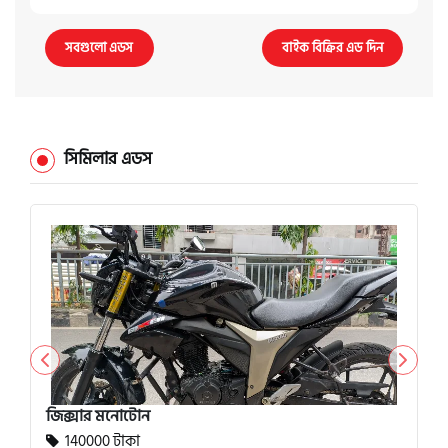
সবগুলো এডস
বাইক বিক্রির এড দিন
সিমিলার এডস
জিক্সার মনোটোন
140000 টাকা