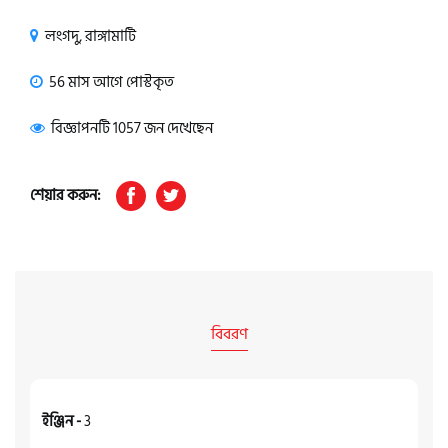
লংগদু, রাঙ্গামাটি
56 মাস আগে পোস্টকৃত
বিজ্ঞাপনটি 1057 জন দেখেছেন
শেয়ার করুন:
বিবরণ
ইঞ্জিন -
3