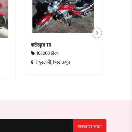
টিভিএস ম
10000
কুমিল্ল
হাউজুয়ে TR
105000 টাকা
ইন্দুরকানী, পিরোজপুর
সাবস্ক্রাইব করুন