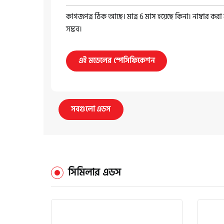
কাগজপত্র ঠিক আছে। মাত্র 6 মাস হয়েছে কিনা। নাম্বার করা
সম্ভব।
এই মডেলের স্পেসিফিকেশন
সবগুলো এডস
সিমিলার এডস