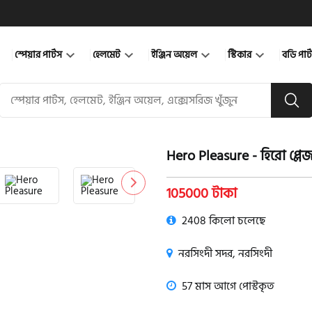
স্পেয়ার পার্টস
হেলমেট
ইঞ্জিন অয়েল
স্টিকার
বডি পার
Hero Pleasure - হিরো প্লে
product view
105000 টাকা
2408 কিলো চলেছে
নরসিংদী সদর, নরসিংদী
57 মাস আগে পোস্টকৃত