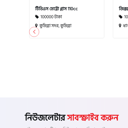
টিভিএস মেট্রো প্লাস 110cc
জিক্
100000 টাকা
10
কুমিল্লা সদর, কুমিল্লা
ধান
নিউজলেটার
সাবস্ক্রাইব করুন