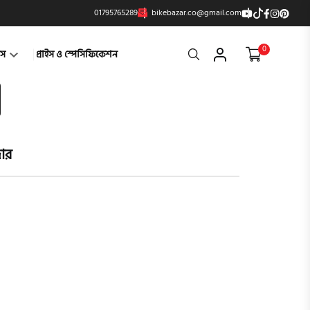
01795765289
bikebazar.co@gmail.com
0
Search
্টস
প্রাইস ও স্পেসিফিকেশন
জার
product vi