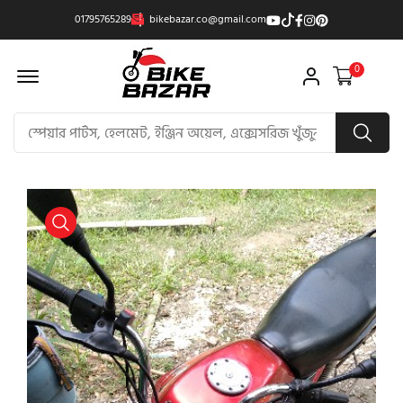
01795765289
bikebazar.co@gmail.com
Offcanvas Menu Open
0
product view