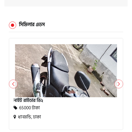
সিমিলার এডস
নাইট রাইডার ভি২
65000 টাকা
ধানমন্ডি, ঢাকা