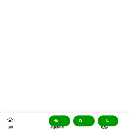
হোম
এক্সেসরিজ
খুঁজুন