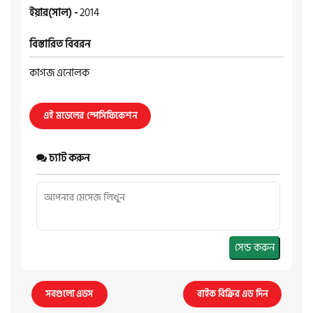
ইয়ার(সাল) -
2014
বিস্তারিত বিবরন
কাগজ এনোলক
এই মডেলের স্পেসিফিকেশন
চ্যাট করুন
সেন্ড করুন
সবগুলো এডস
বাইক বিক্রির এড দিন