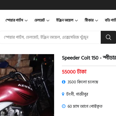
স্পেয়ার পার্টস
হেলমেট
ইঞ্জিন অয়েল
স্টিকার
বডি পার
Speeder Colt 150 - স্পীডা
product view
55000 টাকা
3500 কিলো চলেছে
টংগী, গাজীপুর
60 মাস আগে পোস্টকৃত