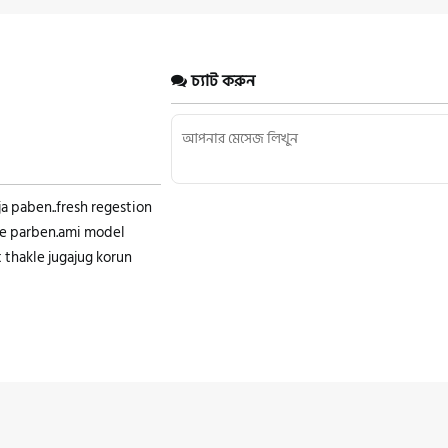
চ্যাট করুন
ja paben..fresh regestion
te parben.ami model
nt thakle jugajug korun