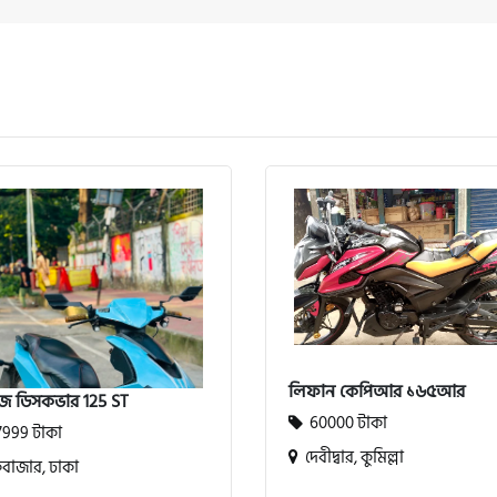
লিফান কেপিআর ১৬৫আর
জ ডিসকভার 125 ST
60000 টাকা
999 টাকা
দেবীদ্বার, কুমিল্লা
াজার, ঢাকা