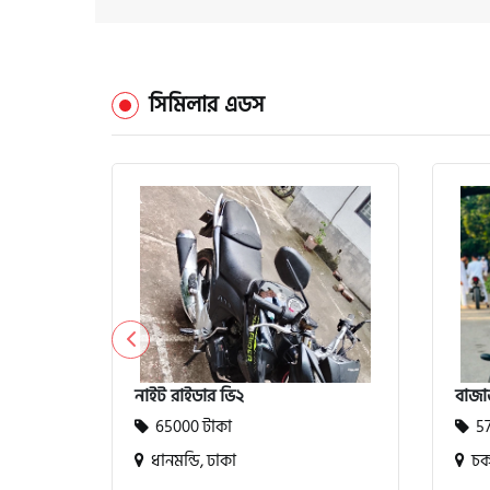
সিমিলার এডস
নাইট রাইডার ভি২
বাজা
65000 টাকা
57
ধানমন্ডি, ঢাকা
চকব