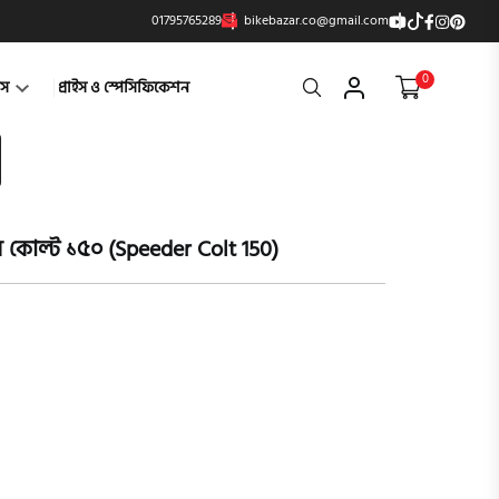
01795765289
bikebazar.co@gmail.com
0
Search
্টস
প্রাইস ও স্পেসিফিকেশন
র কোল্ট ১৫০ (Speeder Colt 150)
product vi