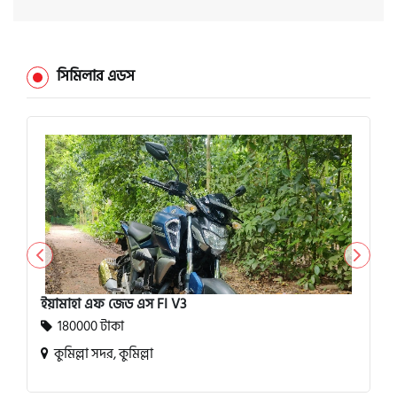
সিমিলার এডস
ইয়ামাহা এফ জেড এস FI V3
180000 টাকা
কুমিল্লা সদর, কুমিল্লা