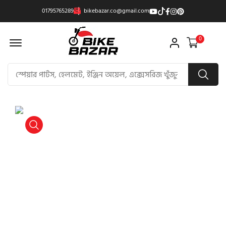
01795765289
bikebazar.co@gmail.com
Offcanvas Menu Open
0
product view