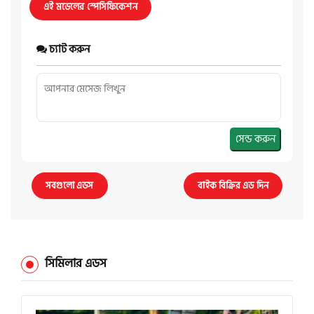
এই মডেলের স্পেসিফিকেশন
চ্যাট করুন
সেন্ড করুন
সবগুলো এডস
বাইক বিক্রির এড দিন
সিমিলার এডস