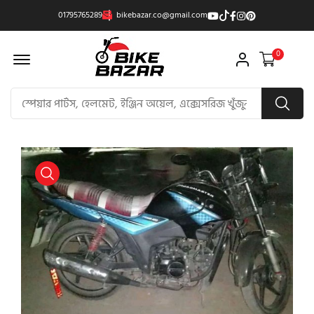
01795765289
bikebazar.co@gmail.com
Offcanvas Menu Open
0
product view