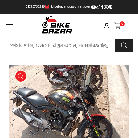
01795765289
bikebazar.co@gmail.com
Offcanvas Menu Open
0
product view