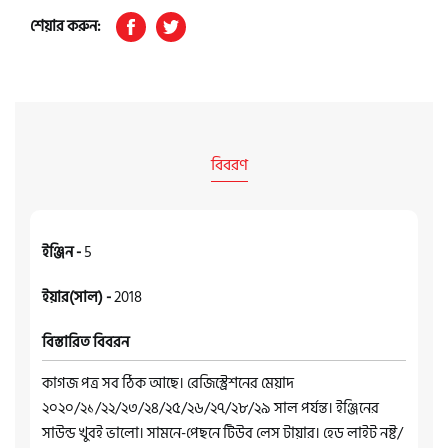
শেয়ার করুন:
বিবরণ
ইঞ্জিন -
5
ইয়ার(সাল) -
2018
বিস্তারিত বিবরন
কাগজ পত্র সব ঠিক আছে। রেজিস্ট্রেশনের মেয়াদ
২০২০/২১/২২/২৩/২৪/২৫/২৬/২৭/২৮/২৯ সাল পর্যন্ত। ইঞ্জিনের
সাউন্ড খুবই ভালো। সামনে-পেছনে টিউব লেস টায়ার। হেড লাইট নষ্ট/