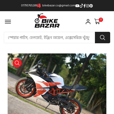
01795765289
bikebazar.co@gmail.com
Offcanvas Menu Open
0
product view