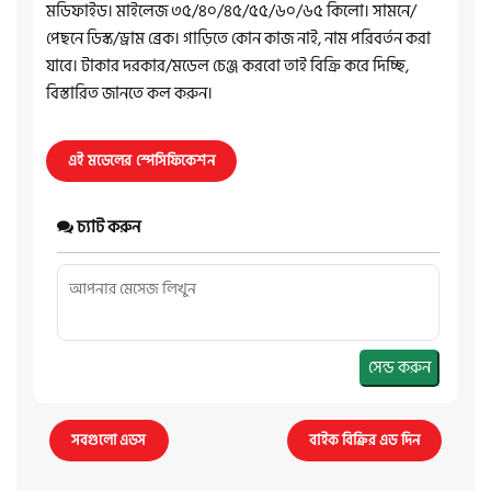
মডিফাইড। মাইলেজ ৩৫/৪০/৪৫/৫৫/৬০/৬৫ কিলো। সামনে/
পেছনে ডিস্ক/ড্রাম ব্রেক। গাড়িতে কোন কাজ নাই, নাম পরিবর্তন করা
যাবে। টাকার দরকার/মডেল চেঞ্জ করবো তাই বিক্রি করে দিচ্ছি,
বিস্তারিত জানতে কল করুন।
এই মডেলের স্পেসিফিকেশন
চ্যাট করুন
সেন্ড করুন
সবগুলো এডস
বাইক বিক্রির এড দিন