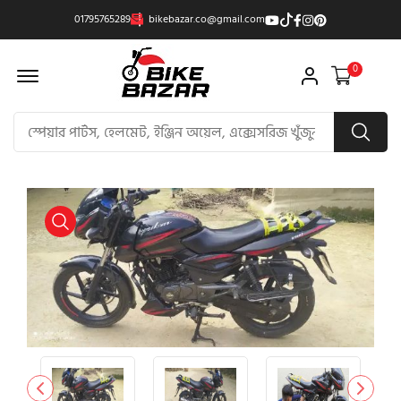
01795765289
bikebazar.co@gmail.com
Offcanvas Menu Open
0
product view