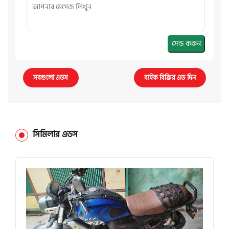
সেন্ড করুন
সবগুলো এডস
বাইক বিক্রির এড দিন
সিমিলার এডস