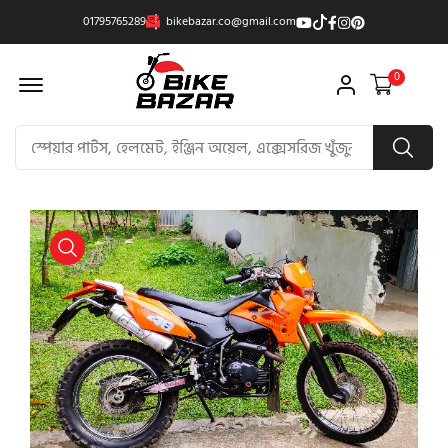
01795765289
bikebazar.co@gmail.com
Offcanvas Menu Open
0
product view