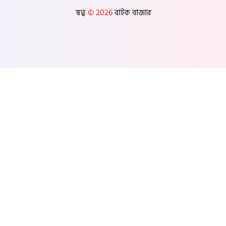
স্বত্ব
© 2026
বাইক বাজার
পিরোজপুর
ভোলা
বরগুনা
সিলেট
মৌলভীবাজার
হবিগঞ্জ
সুনামগঞ্জ
রংপুর
পঞ্চগড়