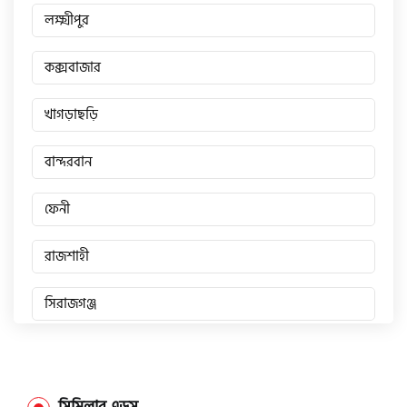
লক্ষ্মীপুর
এফকেএম (FKM)
কক্সবাজার
খাগড়াছড়ি
হারলি ডেভিডসন
বান্দরবান
রিগাল র‍্যাপটার (Regal Raptor)
ফেনী
অ্যাটলাস জংশেন
রাজশাহী
সিরাজগঞ্জ
পিএইচপি (PHP)
জয়পুরহাট
জিপিএক্স (GPX)
চাঁপাইনবাবগঞ্জ