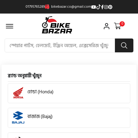
01795765289
bikebazar.co@gmail.com
Offcanvas Menu Open
0
ব্র্যান্ড অনুযায়ী খুঁজুন
হোন্ডা (Honda)
বাজাজ (Bajaj)