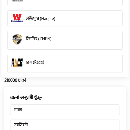
হাউজুয়ে (Haojue)
জি নিন (ZNEN)
রেস (Race)
210000 টাকা
কিওয়ে (KeeWay)
জেলা অনুযায়ী খুঁজুন
পেগাসাস (Pagasus)
ঢাকা
নরসিংদী