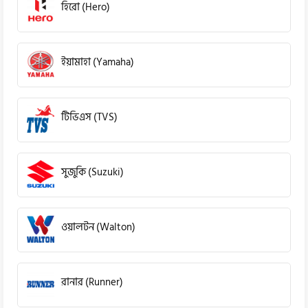
হিরো (Hero)
ইয়ামাহা (Yamaha)
টিভিএস (TVS)
সুজুকি (Suzuki)
ওয়ালটন (Walton)
রানার (Runner)