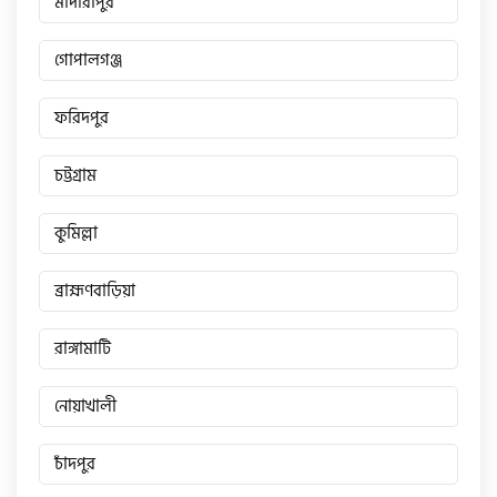
মাদারীপুর
গোপালগঞ্জ
গ্রীন টাইগার (Green Tiger)
ফরিদপুর
বীটল বোল্ট (Beetle Bolt)
চট্টগ্রাম
বেনেলি (Benelli)
কুমিল্লা
ব্রাহ্মণবাড়িয়া
বেনেট (Bennett)
রাঙ্গামাটি
নোয়াখালী
বিএমডাব্লিউ (BMW)
চাঁদপুর
রয়েল এনফিল্ড (Royal Enfield)