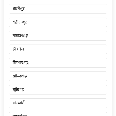
এইচ পাওয়ার (H. Power)
গাজীপুর
শরীয়তপুর
আকিজ (Akij)
নারায়ণগঞ্জ
জারা (Zaara)
টাঙ্গাইল
কাওয়াসাকি (Kawasaki)
কিশোরগঞ্জ
মানিকগঞ্জ
এস ওয়াই এম (SYM)
মুন্সিগঞ্জ
এপ্রিলিয়া (Aprilia)
রাজবাড়ী
ভেসপা (Vespa)