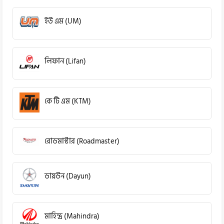
ইউ এম (UM)
লিফান (Lifan)
কে টি এম (KTM)
রোডমাস্টার (Roadmaster)
ডায়উন (Dayun)
মাহিন্দ্র (Mahindra)