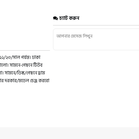
চ্যাট করুন
২/২৩/সাল পর্যন্ত। ঢাকা
 ভালো। সামনে-পেছনে টিউব
সামনে/ডিস্ক/পেছনে ড্রাম
াকার দরকার/মডেল চেঞ্জ করবো