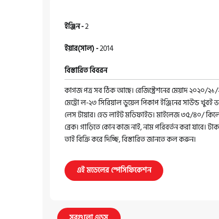
ইঞ্জিন -
2
ইয়ার(সাল) -
2014
বিস্তারিত বিবরন
কাগজ পত্র সব ঠিক আছে। রেজিস্ট্রেশনের মেয়াদ ২০২০/২১/২
মেট্রো ল-২৩ সিরিয়াল ডুয়েল পিকাপ ইঞ্জিনের সাউন্ড খুবই
লেস টায়ার। হেড লাইট মডিফাইড। মাইলেজ ৩৫/৪০/ কিলো। 
ব্রেক। গাড়িতে কোন কাজ নাই, নাম পরিবর্তন করা যাবে। ট
তাই বিক্রি করে দিচ্ছি, বিস্তারিত জানতে কল করুন।
এই মডেলের স্পেসিফিকেশন
সবগুলো এডস