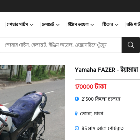
স্পেয়ার পার্টস
হেলমেট
ইঞ্জিন অয়েল
স্টিকার
বডি পার
Yamaha FAZER - ইয়ামাহা
product view
170000 টাকা
21500 কিলো চলেছে
ডেমরা, ঢাকা
85 মাস আগে পোস্টকৃত