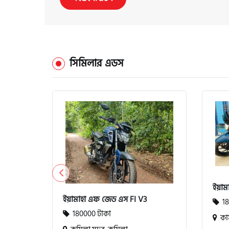
সিমিলার এডস
ইয়ামা
ইয়ামাহা এফ জেড এস FI V3
18
180000 টাকা
কাফ