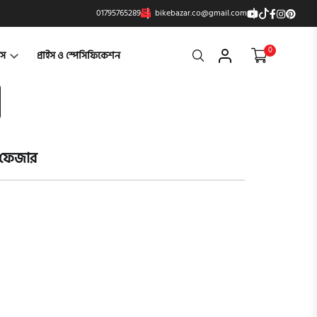
01795765289
bikebazar.co@gmail.com
0
Search
্টস
প্রাইস ও স্পেসিফিকেশন
 ফেজার
product vi