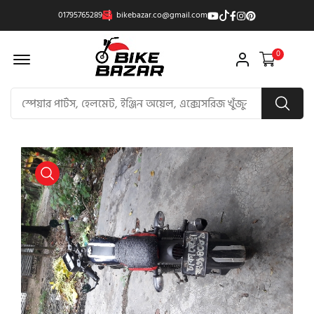
01795765289
bikebazar.co@gmail.com
Offcanvas Menu Open
0
product view