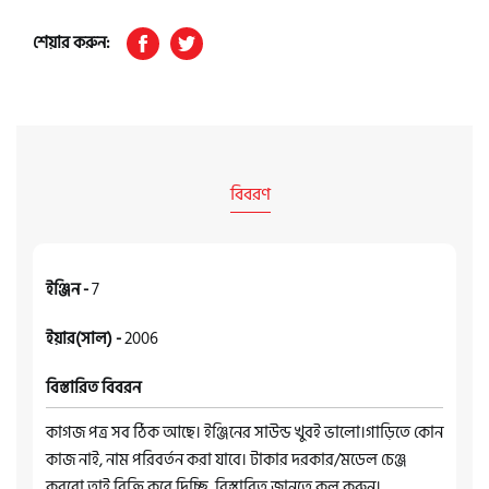
শেয়ার করুন:
বিবরণ
ইঞ্জিন -
7
ইয়ার(সাল) -
2006
বিস্তারিত বিবরন
কাগজ পত্র সব ঠিক আছে। ইঞ্জিনের সাউন্ড খুবই ভালো।গাড়িতে কোন
কাজ নাই, নাম পরিবর্তন করা যাবে। টাকার দরকার/মডেল চেঞ্জ
করবো তাই বিক্রি করে দিচ্ছি, বিস্তারিত জানতে কল করুন।