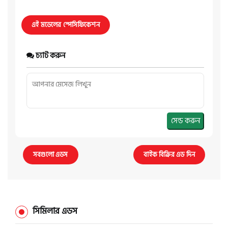
এই মডেলের স্পেসিফিকেশন
চ্যাট করুন
সেন্ড করুন
সবগুলো এডস
বাইক বিক্রির এড দিন
সিমিলার এডস