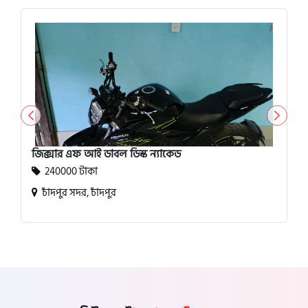
জিক্সার এফ আই ডাবল ডিস্ক ন্যাকেড
240000 টাকা
চাঁদপুর সদর, চাঁদপুর