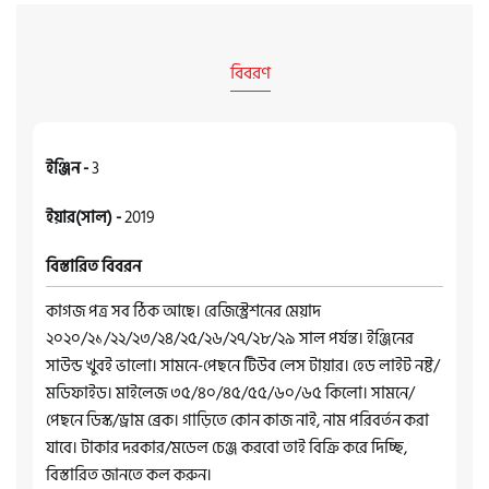
বিবরণ
ইঞ্জিন -
3
ইয়ার(সাল) -
2019
বিস্তারিত বিবরন
কাগজ পত্র সব ঠিক আছে। রেজিস্ট্রেশনের মেয়াদ
২০২০/২১/২২/২৩/২৪/২৫/২৬/২৭/২৮/২৯ সাল পর্যন্ত। ইঞ্জিনের
সাউন্ড খুবই ভালো। সামনে-পেছনে টিউব লেস টায়ার। হেড লাইট নষ্ট/
মডিফাইড। মাইলেজ ৩৫/৪০/৪৫/৫৫/৬০/৬৫ কিলো। সামনে/
পেছনে ডিস্ক/ড্রাম ব্রেক। গাড়িতে কোন কাজ নাই, নাম পরিবর্তন করা
যাবে। টাকার দরকার/মডেল চেঞ্জ করবো তাই বিক্রি করে দিচ্ছি,
বিস্তারিত জানতে কল করুন।