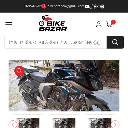
01795765289
bikebazar.co@gmail.com
Offcanvas Menu Open
0
product view