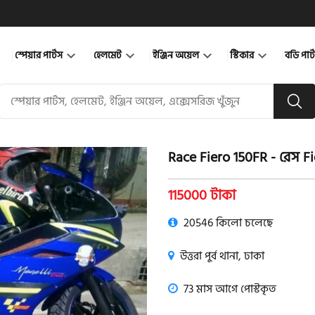
স্পেয়ার পার্টস
হেলমেট
ইঞ্জিন অয়েল
স্টিকার
বডি পার
Race Fiero 150FR - রেস F
product view
115000 টাকা
20546 কিলো চলেছে
উত্তরা পুর্ব থানা, ঢাকা
73 মাস আগে পোস্টকৃত