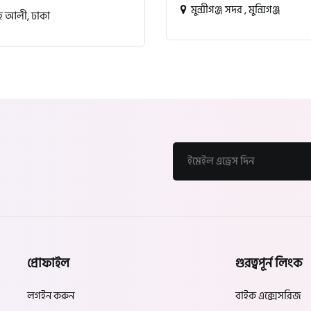
মুন্সীগঞ্জ সদর , মুন্সিগঞ্জ
 আলী, ঢাকা
প্রোফাইল
গুরত্বপূর্ন লিংক
লগইন করুন
বাইক এক্সেসরিজ