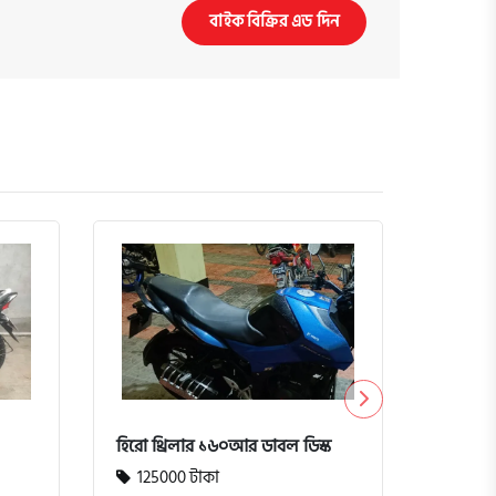
বাইক বিক্রির এড দিন
হিরো থ্রিলার ১৬০আর ডাবল ডিস্ক
টিভিএস 
125000 টাকা
12500