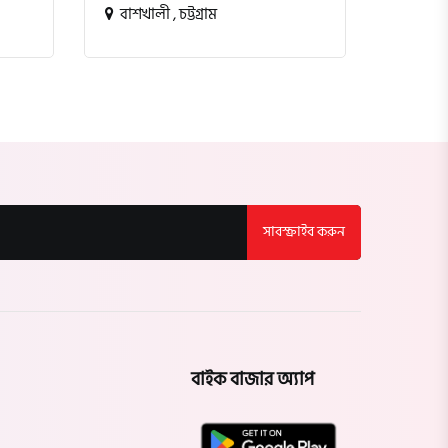
বাশখালী , চট্টগ্রাম
সূত্রাপু
সাবস্ক্রাইব করুন
বাইক বাজার অ্যাপ