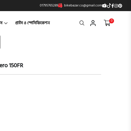
01795765289
bikebazar.co@gmail.com
0
Search
্টস
প্রাইস ও স্পেসিফিকেশন
iero 150FR
product vi