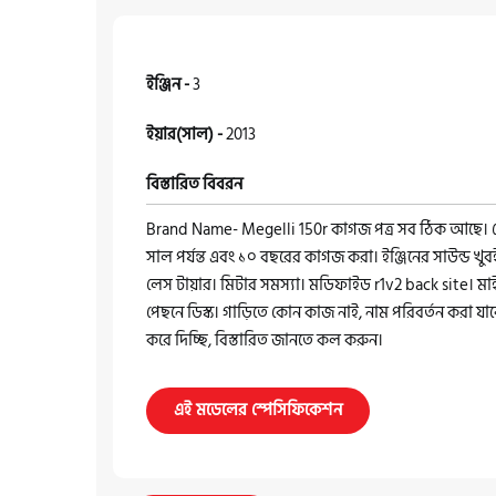
ইঞ্জিন -
3
ইয়ার(সাল) -
2013
বিস্তারিত বিবরন
Brand Name- Megelli 150r কাগজ পত্র সব ঠিক আছে। রেজ
সাল পর্যন্ত এবং ১০ বছরের কাগজ করা। ইঞ্জিনের সাউন্ড খ
লেস টায়ার। মিটার সমস্যা। মডিফাইড r1v2 back site। 
পেছনে ডিস্ক। গাড়িতে কোন কাজ নাই, নাম পরিবর্তন করা যাব
করে দিচ্ছি, বিস্তারিত জানতে কল করুন।
এই মডেলের স্পেসিফিকেশন