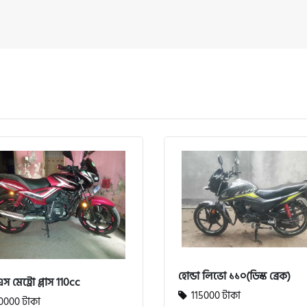
হোন্ডা লিভো ১১০(ডিস্ক ব্রেক)
স মেট্রো প্লাস 110cc
115000 টাকা
0000 টাকা