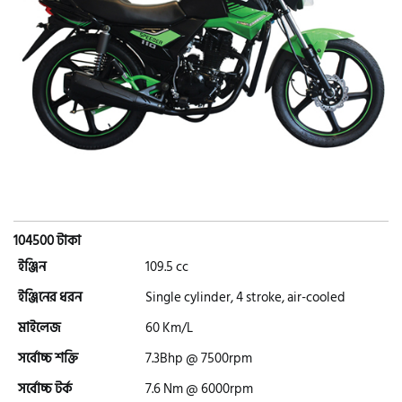
এইচ পাওয়ার (H. Power)
আকিজ (Akij)
জারা (Zaara)
কাওয়াসাকি (Kawasaki)
104500 টাকা
ইঞ্জিন
109.5 cc
এস ওয়াই এম (SYM)
ইঞ্জিনের ধরন
Single cylinder, 4 stroke, air-cooled
মাইলেজ
60 Km/L
এপ্রিলিয়া (Aprilia)
সর্বোচ্চ শক্তি
7.3Bhp @ 7500rpm
সর্বোচ্চ টর্ক
7.6 Nm @ 6000rpm
ভেসপা (Vespa)