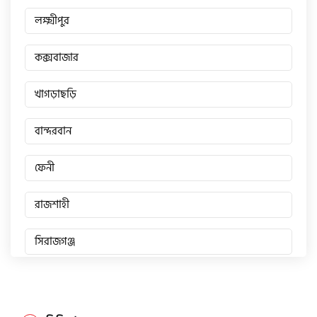
লক্ষ্মীপুর
কক্সবাজার
খাগড়াছড়ি
বান্দরবান
ফেনী
রাজশাহী
সিরাজগঞ্জ
জয়পুরহাট
চাঁপাইনবাবগঞ্জ