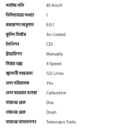
সর্বোচ্চ গতি
85 Km/H
সিলিন্ডারের সংখ্যা
1
গ্রীন টাইগার (Green Tiger)
কমপ্রেশন অনুপাত
9.0:1
কুলিং সিস্টেম
Air Cooled
বীটল বোল্ট (Beetle Bolt)
ইগনিশন
CDI
ট্রান্সমিশন
Manually
বেনেলি (Benelli)
গিয়ার বক্স
4 Speed
জ্বালানী সক্ষমতা
12.5 Litres
বেনেট (Bennett)
তেল পরিমাপক
Yes
তেল সরবরাহ ব্যবস্থা
Carburetor
সামনের ব্রেক
Disc
বিএমডাব্লিউ (BMW)
পেছনের ব্রেক
Drum
সামনের সাসপেনশন
Telescopic Forks
রয়েল এনফিল্ড (Royal Enfield)