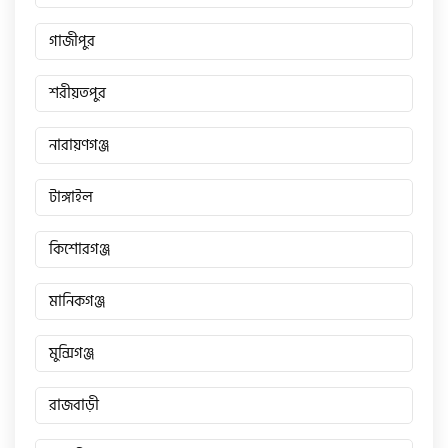
সিঙ্গার
গাজীপুর
এফবি মনডিয়াল
শরীয়তপুর
নারায়ণগঞ্জ
ডায়াং
টাঙ্গাইল
গুড হুইল
কিশোরগঞ্জ
মানিকগঞ্জ
মুন্সিগঞ্জ
রাজবাড়ী