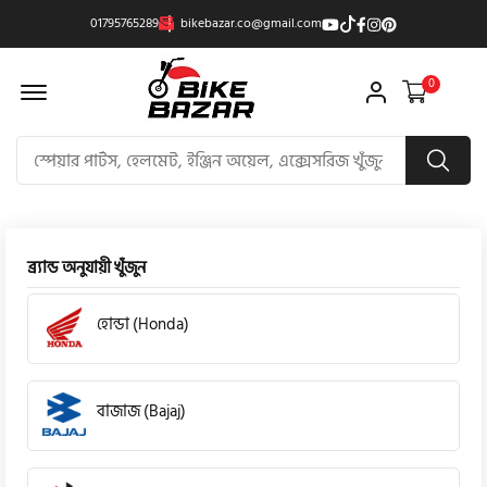
01795765289
bikebazar.co@gmail.com
Offcanvas Menu Open
0
ব্র্যান্ড অনুযায়ী খুঁজুন
হোন্ডা (Honda)
বাজাজ (Bajaj)