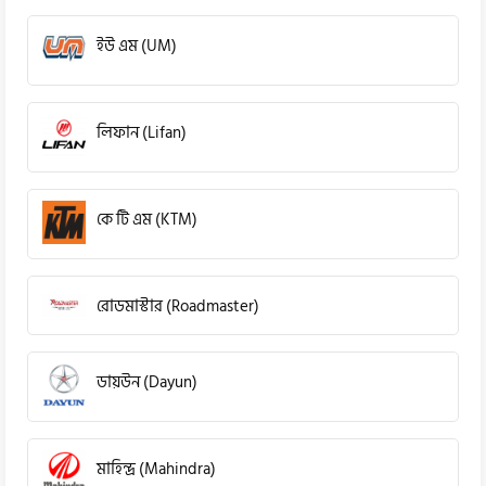
ইউ এম (UM)
লিফান (Lifan)
কে টি এম (KTM)
রোডমাস্টার (Roadmaster)
ডায়উন (Dayun)
মাহিন্দ্র (Mahindra)