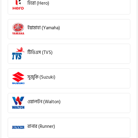
হিরো (Hero)
ইয়ামাহা (Yamaha)
টিভিএস (TVS)
সুজুকি (Suzuki)
ওয়ালটন (Walton)
রানার (Runner)