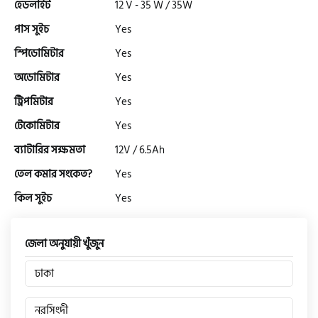
হেডলাইট
12 V - 35 W / 35W
টারো
পাস সুইচ
Yes
স্পিডোমিটার
Yes
স্পীডার (Speeder)
অডোমিটার
Yes
ট্রিপমিটার
Yes
এমা (Emma)
টেকোমিটার
Yes
ব্যাটারির সক্ষমতা
12V / 6.5Ah
তেল কমার সংকেত?
Yes
SINSKI
কিল সুইচ
Yes
জিংফু
জেলা অনুযায়ী খুঁজুন
ঢাকা
জোনটেস
নরসিংদী