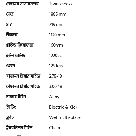
পেছনের সাসপেনশন
Twin shocks
দৈর্ঘ্য
1885 mm
এফকেএম (FKM)
প্রস্থ
715 mm
উচ্চতা
1120 mm
হারলি ডেভিডসন
গ্রাউন্ড ক্লিয়ারেন্স
160mm
হুইল বেইজ
1220cc
রিগাল র‍্যাপটার (Regal Raptor)
ওজন
125 kgs
সামনের টায়ার সাইজ
2.75-18
অ্যাটলাস জংশেন
পেছনের টায়ার সাইজ
3.00-18
চাকার টাইপ
Alloy
পিএইচপি (PHP)
স্টার্টিং
Electric & Kick
ক্লাচ
Wet multi-plate
জিপিএক্স (GPX)
ট্রান্সমিশন টাইপ
Chain