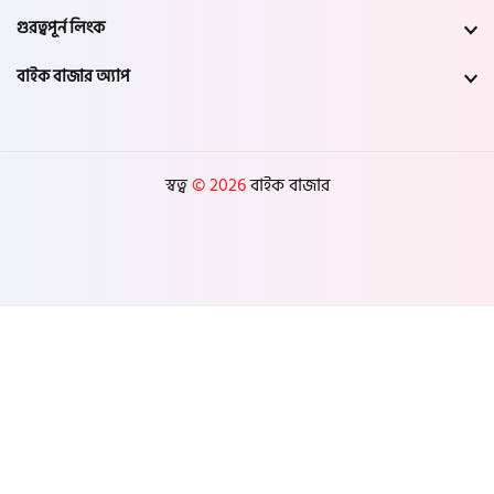
নড়াইল
গুরত্বপূর্ন লিংক
বাইক বাজার অ্যাপ
চুয়াডাঙ্গা
কুষ্টিয়া
স্বত্ব
© 2026
বাইক বাজার
মাগুরা
বাগেরহাট
ঝিনাইদহ
বরিশাল
ঝালকাঠি
পটুয়াখালী