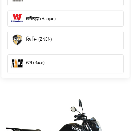
হাউজুয়ে (Haojue)
জি নিন (ZNEN)
রেস (Race)
কিওয়ে (KeeWay)
পেগাসাস (Pagasus)