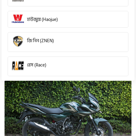
হাউজুয়ে (Haojue)
জি নিন (ZNEN)
রেস (Race)
কিওয়ে (KeeWay)
পেগাসাস (Pagasus)