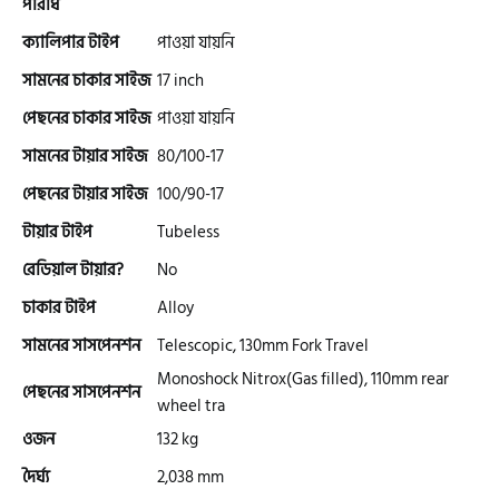
পরিধি
ক্যালিপার টাইপ
পাওয়া যায়নি
এফকেএম (FKM)
সামনের চাকার সাইজ
17 inch
পেছনের চাকার সাইজ
পাওয়া যায়নি
হারলি ডেভিডসন
সামনের টায়ার সাইজ
80/100-17
পেছনের টায়ার সাইজ
100/90-17
রিগাল র‍্যাপটার (Regal Raptor)
টায়ার টাইপ
Tubeless
রেডিয়াল টায়ার?
No
অ্যাটলাস জংশেন
চাকার টাইপ
Alloy
সামনের সাসপেনশন
Telescopic, 130mm Fork Travel
Monoshock Nitrox(Gas filled), 110mm rear
পিএইচপি (PHP)
পেছনের সাসপেনশন
wheel tra
ওজন
132 kg
জিপিএক্স (GPX)
দৈর্ঘ্য
2,038 mm