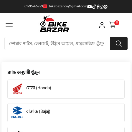
01795765289
bikebazar.co@gmail.com
Offcanvas Menu Open
0
ব্র্যান্ড অনুযায়ী খুঁজুন
হোন্ডা (Honda)
বাজাজ (Bajaj)