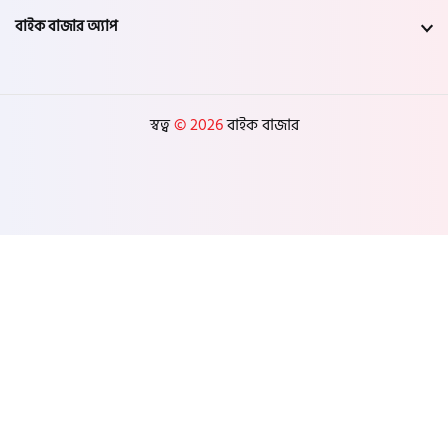
বাইক বাজার অ্যাপ
ঝালকাঠি
পটুয়াখালী
স্বত্ব
© 2026
বাইক বাজার
পিরোজপুর
ভোলা
বরগুনা
সিলেট
মৌলভীবাজার
হবিগঞ্জ
সুনামগঞ্জ