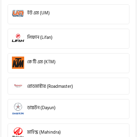
ইউ এম (UM)
লিফান (Lifan)
কে টি এম (KTM)
রোডমাস্টার (Roadmaster)
ডায়উন (Dayun)
মাহিন্দ্র (Mahindra)