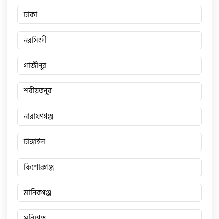
ঢাকা
নরসিংদী
গাজীপুর
শরীয়তপুর
নারায়ণগঞ্জ
টাঙ্গাইল
কিশোরগঞ্জ
মানিকগঞ্জ
মুন্সিগঞ্জ