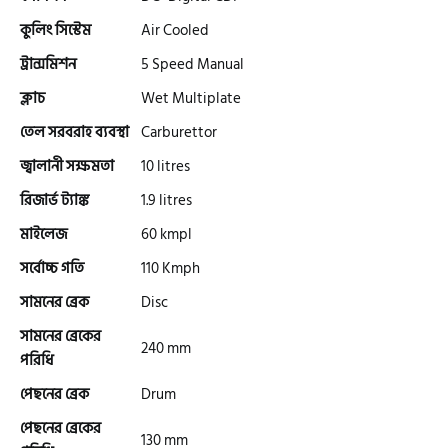
কুলিং সিস্টেম
Air Cooled
ট্রান্সমিশন
5 Speed Manual
গ্রীন টাইগার (Green Tiger)
ক্লাচ
Wet Multiplate
তেল সরবরাহ ব্যবস্থা
Carburettor
বীটল বোল্ট (Beetle Bolt)
জ্বালানী সক্ষমতা
10 litres
রিজার্ভ ট্যাঙ্ক
1.9 litres
বেনেলি (Benelli)
মাইলেজ
60 kmpl
সর্বোচ্চ গতি
110 Kmph
বেনেট (Bennett)
সামনের ব্রেক
Disc
সামনের ব্রেকের
240 mm
পরিধি
বিএমডাব্লিউ (BMW)
পেছনের ব্রেক
Drum
পেছনের ব্রেকের
130 mm
রয়েল এনফিল্ড (Royal Enfield)