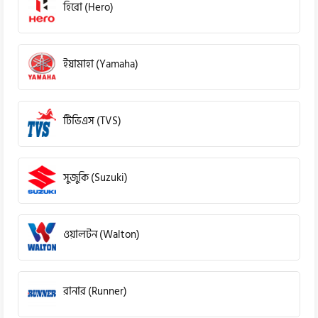
হিরো (Hero)
ইয়ামাহা (Yamaha)
টিভিএস (TVS)
সুজুকি (Suzuki)
ওয়ালটন (Walton)
রানার (Runner)