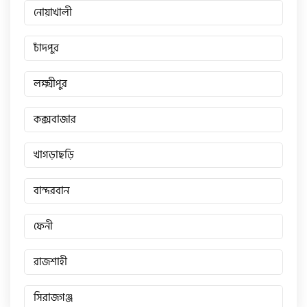
নোয়াখালী
চাঁদপুর
লক্ষ্মীপুর
কক্সবাজার
খাগড়াছড়ি
বান্দরবান
ফেনী
রাজশাহী
সিরাজগঞ্জ