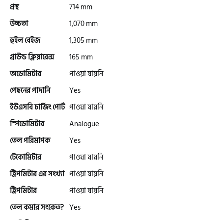
প্রস্থ
714 mm
টারো
উচ্চতা
1,070 mm
হুইল বেইজ
1,305 mm
স্পীডার (Speeder)
গ্রাউন্ড ক্লিয়ারেন্স
165 mm
অডোমিটার
পাওয়া যায়নি
এমা (Emma)
পেছনের পাদানি
Yes
ইউএসবি চার্জিং পোর্ট
পাওয়া যায়নি
SINSKI
স্পিডোমিটার
Analogue
তেল পরিমাপক
Yes
জিংফু
টেকোমিটার
পাওয়া যায়নি
ট্রিপমিটার এর সংখ্যা
পাওয়া যায়নি
জোনটেস
ট্রিপমিটার
পাওয়া যায়নি
তেল কমার সংকেত?
Yes