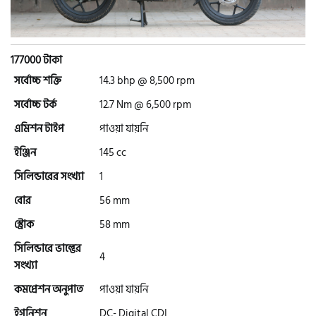
এইচ পাওয়ার (H. Power)
177000 টাকা
আকিজ (Akij)
সর্বোচ্চ শক্তি
14.3 bhp @ 8,500 rpm
সর্বোচ্চ টর্ক
12.7 Nm @ 6,500 rpm
জারা (Zaara)
এমিশন টাইপ
পাওয়া যায়নি
ইঞ্জিন
145 cc
কাওয়াসাকি (Kawasaki)
সিলিন্ডারের সংখ্যা
1
বোর
56 mm
এস ওয়াই এম (SYM)
স্ট্রোক
58 mm
সিলিন্ডারে ভাল্ভের
4
এপ্রিলিয়া (Aprilia)
সংখ্যা
কমপ্রেশন অনুপাত
পাওয়া যায়নি
ইগনিশন
DC- Digital CDI
ভেসপা (Vespa)