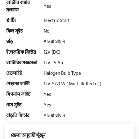
সিঙ্গার
ব্যাটারি কমার
Yes
সংকেত
স্টার্টিং
Electric Start
এফবি মনডিয়াল
কিল সুইচ
No
ঘড়ি
পাওয়া যায়নি
ডায়াং
ইলেকট্রিক সিস্টেম
12V (DC)
ব্যাটারির সক্ষমতা
12V - 5 Ah
গুড হুইল
হেডলাইট
Halogen Bulb Type
পেছনের লাইট
12V-5/21 W ( Multi Reflector )
সিগনাল লাইট
Yes
পাস সুইচ
Yes
বাড়তি ফিচার
পাওয়া যায়নি
জেলা অনুযায়ী খুঁজুন