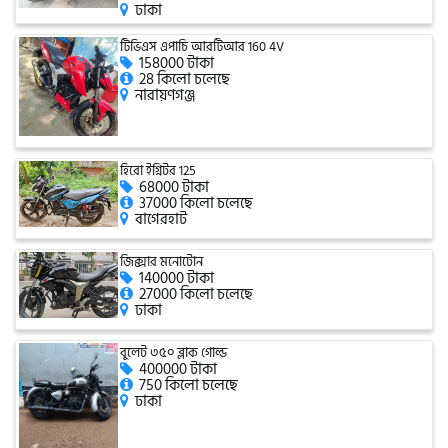
ঢাকা
টিভিএস এপাচি আরটিআর 160 4V
158000 টাকা
গ্রীন টাইগার (Green Tiger)
28 কিলো চলেছে
নারায়ণগঞ্জ
বীটল বোল্ট (Beetle Bolt)
হিরো ইগ্নিটর 125
68000 টাকা
37000 কিলো চলেছে
বেনেলি (Benelli)
বাগেরহাট
জিক্সার মনোটোন
140000 টাকা
বেনেট (Bennett)
27000 কিলো চলেছে
ঢাকা
বুলেট ৩৫০ ব্লাক গোল্ড
400000 টাকা
বিএমডাব্লিউ (BMW)
750 কিলো চলেছে
ঢাকা
রয়েল এনফিল্ড (Royal Enfield)