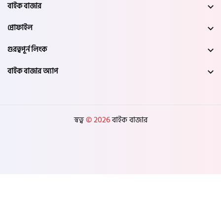
নওগাঁ
বাইক বাজার
প্রোফাইল
খুলনা
গুরত্বপূর্ন লিংক
যশোর
বাইক বাজার অ্যাপ
সাতক্ষীরা
মেহেরপুর
স্বত্ব
© 2026
বাইক বাজার
নড়াইল
চুয়াডাঙ্গা
কুষ্টিয়া
মাগুরা