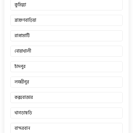
কুমিল্লা
ব্রাহ্মণবাড়িয়া
রাঙ্গামাটি
নোয়াখালী
চাঁদপুর
লক্ষ্মীপুর
কক্সবাজার
খাগড়াছড়ি
বান্দরবান