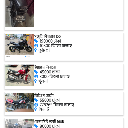
সিঙ্গার
এফবি মনডিয়াল
সুজুকি জিক্সার 155
190000 টাকা
ডায়াং
10800 কিলো চলেছে
কুমিল্লা
গুড হুইল
ইয়ামাহা লিবারো
45000 টাকা
3000 কিলো চলেছে
খুলনা
টিভিএস মেট্রো
55000 টাকা
778265 কিলো চলেছে
সিলেট
হোন্ডা সিবি হর্নেট 160R
80000 টাকা