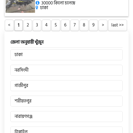
30000 কিলো চলেছে
ঢাকা
<
2
3
4
5
6
7
8
9
>
last >>
1
জেলা অনুযায়ী খুঁজুন
ঢাকা
নরসিংদী
গাজীপুর
শরীয়তপুর
নারায়ণগঞ্জ
টাঙ্গাইল