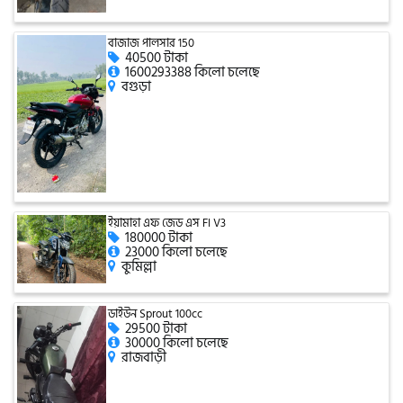
টারো
বাজাজ পালসার 150
40500 টাকা
1600293388 কিলো চলেছে
বগুড়া
স্পীডার (Speeder)
এমা (Emma)
SINSKI
ইয়ামাহা এফ জেড এস FI V3
180000 টাকা
23000 কিলো চলেছে
কুমিল্লা
জিংফু
ডাইউন Sprout 100cc
29500 টাকা
30000 কিলো চলেছে
জোনটেস
রাজবাড়ী