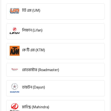
ইউ এম (UM)
লিফান (Lifan)
কে টি এম (KTM)
রোডমাস্টার (Roadmaster)
ডায়উন (Dayun)
মাহিন্দ্র (Mahindra)