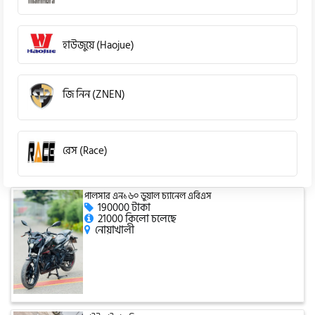
হাউজুয়ে (Haojue)
জি নিন (ZNEN)
রেস (Race)
পালসার এন১৬০ ডুয়াল চ্যানেল এবিএস
কিওয়ে (KeeWay)
190000 টাকা
21000 কিলো চলেছে
নোয়াখালী
পেগাসাস (Pagasus)