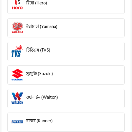
হিরো (Hero)
ইয়ামাহা (Yamaha)
টিভিএস (TVS)
সুজুকি (Suzuki)
ওয়ালটন (Walton)
রানার (Runner)