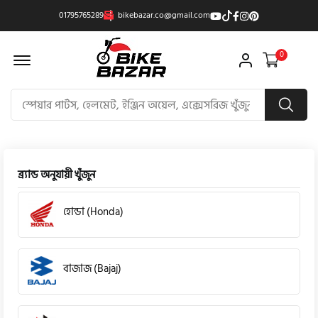
01795765289
bikebazar.co@gmail.com
Offcanvas Menu Open
0
ব্র্যান্ড অনুযায়ী খুঁজুন
হোন্ডা (Honda)
বাজাজ (Bajaj)