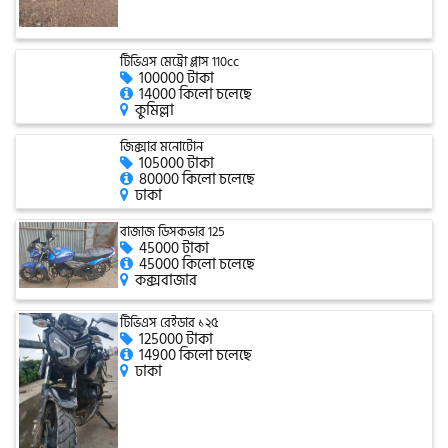
এফকেএম (FKM)
টিভিএস মেট্রো প্লাস 110cc
100000 টাকা
14000 কিলো চলেছে
কুমিল্লা
হারলি ডেভিডসন
জিক্সার মনোটোন
105000 টাকা
80000 কিলো চলেছে
ঢাকা
রিগাল র‍্যাপটার (Regal Raptor)
বাজাজ ডিসকভার 125
45000 টাকা
45000 কিলো চলেছে
অ্যাটলাস জংশেন
কক্সবাজার
টিভিএস রেইডার ১২৫
125000 টাকা
পিএইচপি (PHP)
14900 কিলো চলেছে
ঢাকা
জিপিএক্স (GPX)