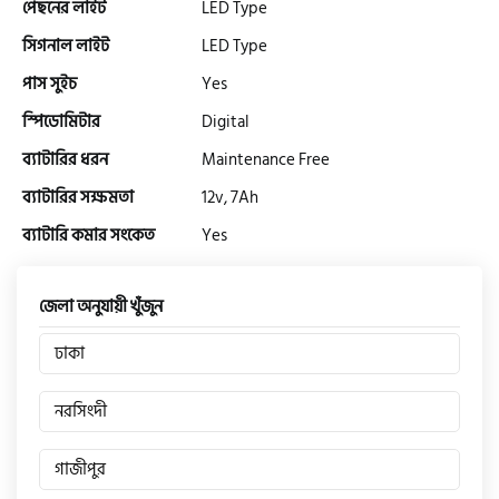
পেছনের লাইট
LED Type
টারো
সিগনাল লাইট
LED Type
পাস সুইচ
Yes
স্পীডার (Speeder)
স্পিডোমিটার
Digital
ব্যাটারির ধরন
Maintenance Free
এমা (Emma)
ব্যাটারির সক্ষমতা
12v, 7Ah
ব্যাটারি কমার সংকেত
Yes
SINSKI
জেলা অনুযায়ী খুঁজুন
জিংফু
ঢাকা
নরসিংদী
জোনটেস
গাজীপুর