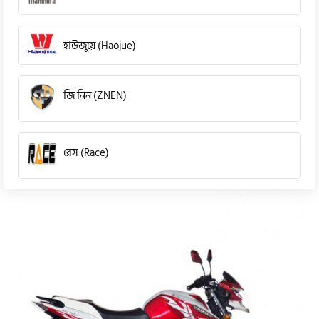
হাউজুয়ে (Haojue)
জি নিন (ZNEN)
রেস (Race)
কিওয়ে (KeeWay)
পেগাসাস (Pagasus)