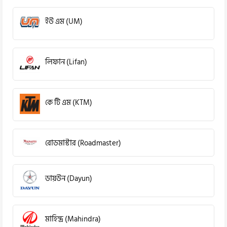
ইউ এম (UM)
লিফান (Lifan)
কে টি এম (KTM)
রোডমাস্টার (Roadmaster)
ডায়উন (Dayun)
মাহিন্দ্র (Mahindra)