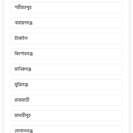
সিঙ্গার
শরীয়তপুর
নারায়ণগঞ্জ
এফবি মনডিয়াল
টাঙ্গাইল
ডায়াং
কিশোরগঞ্জ
গুড হুইল
মানিকগঞ্জ
মুন্সিগঞ্জ
রাজবাড়ী
মাদারীপুর
গোপালগঞ্জ