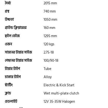
দৈর্ঘ্য
2015 mm
প্রস্থ
740 mm
এফকেএম (FKM)
উচ্চতা
1050 mm
গ্রাউন্ড ক্লিয়ারেন্স
160 mm
হারলি ডেভিডসন
হুইল বেইজ
1295 mm
ওজন
120 kgs
রিগাল র‍্যাপটার (Regal Raptor)
সামনের টায়ার সাইজ
2.75-18
পেছনের টায়ার সাইজ
100/90-18
অ্যাটলাস জংশেন
টায়ার টাইপ
Tube
চাকার টাইপ
Alloy
পিএইচপি (PHP)
স্টার্টিং
Electric & Kick Start
ক্লাচ
Wet multi-plate clutch
জিপিএক্স (GPX)
হেডলাইট
12V 35-35W Halogen