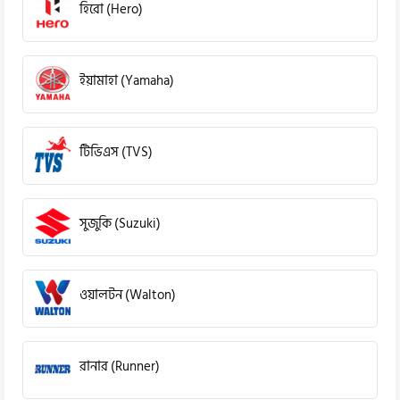
হিরো (Hero)
ইয়ামাহা (Yamaha)
টিভিএস (TVS)
সুজুকি (Suzuki)
ওয়ালটন (Walton)
রানার (Runner)