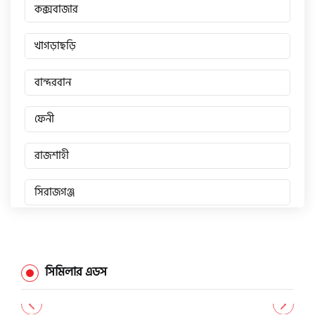
কক্সবাজার
খাগড়াছড়ি
বান্দরবান
ফেনী
রাজশাহী
সিরাজগঞ্জ
জয়পুরহাট
চাঁপাইনবাবগঞ্জ
সিমিলার এডস
পাবনা