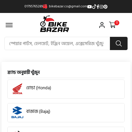
01795765289
bikebazar.co@gmail.com
Offcanvas Menu Open
0
ব্র্যান্ড অনুযায়ী খুঁজুন
হোন্ডা (Honda)
বাজাজ (Bajaj)