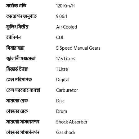
সর্বোচ্চ গতি
120 Km/H
কমপ্রেশন অনুপাত
9.06:1
গ্রীন টাইগার (Green Tiger)
কুলিং সিস্টেম
Air Cooled
ইগনিশন
CDI
বীটল বোল্ট (Beetle Bolt)
গিয়ার বক্স
5 Speed Manual Gears
জ্বালানী সক্ষমতা
17.5 Liters
বেনেলি (Benelli)
রিজার্ভ ট্যাঙ্ক
1 Litre
তেল পরিমাপক
Digital
বেনেট (Bennett)
তেল সরবরাহ ব্যবস্থা
Carburetor
সামনের ব্রেক
Disc
পেছনের ব্রেক
Drum
বিএমডাব্লিউ (BMW)
সামনের সাসপেনশন
Shock Absorber
পেছনের সাসপেনশন
Gas shock
রয়েল এনফিল্ড (Royal Enfield)