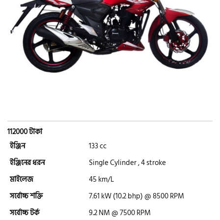
এইচ পাওয়ার (H. Power)
আকিজ (Akij)
জারা (Zaara)
কাওয়াসাকি (Kawasaki)
112000 টাকা
ইঞ্জিন
133 cc
এস ওয়াই এম (SYM)
ইঞ্জিনের ধরন
Single Cylinder , 4 stroke
মাইলেজ
45 km/L
এপ্রিলিয়া (Aprilia)
সর্বোচ্চ শক্তি
7.61 kW (10.2 bhp) @ 8500 RPM
সর্বোচ্চ টর্ক
9.2 NM @ 7500 RPM
ভেসপা (Vespa)