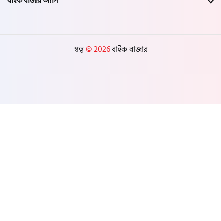
বাইক বাজার অ্যাপ
চুয়াডাঙ্গা
কুষ্টিয়া
স্বত্ব
© 2026
বাইক বাজার
মাগুরা
বাগেরহাট
ঝিনাইদহ
বরিশাল
ঝালকাঠি
পটুয়াখালী
পিরোজপুর