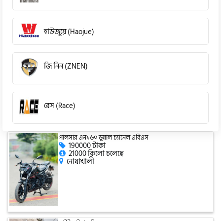
হাউজুয়ে (Haojue)
জি নিন (ZNEN)
রেস (Race)
পালসার এন১৬০ ডুয়াল চ্যানেল এবিএস
কিওয়ে (KeeWay)
190000 টাকা
21000 কিলো চলেছে
নোয়াখালী
পেগাসাস (Pagasus)