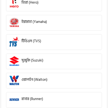
হিরো (Hero)
ইয়ামাহা (Yamaha)
টিভিএস (TVS)
সুজুকি (Suzuki)
ওয়ালটন (Walton)
রানার (Runner)