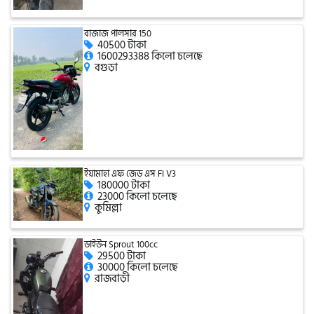
টারো
বাজাজ পালসার 150
40500 টাকা
1600293388 কিলো চলেছে
বগুড়া
স্পীডার (Speeder)
এমা (Emma)
SINSKI
ইয়ামাহা এফ জেড এস FI V3
180000 টাকা
23000 কিলো চলেছে
কুমিল্লা
জিংফু
ডাইউন Sprout 100cc
29500 টাকা
30000 কিলো চলেছে
জোনটেস
রাজবাড়ী