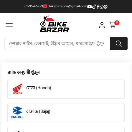
01795765289
bikebazar.co@gmail.com
Offcanvas Menu Open
0
ব্র্যান্ড অনুযায়ী খুঁজুন
হোন্ডা (Honda)
বাজাজ (Bajaj)