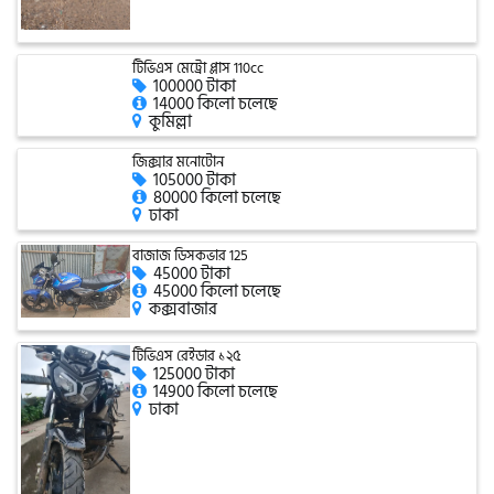
এফকেএম (FKM)
টিভিএস মেট্রো প্লাস 110cc
100000 টাকা
14000 কিলো চলেছে
কুমিল্লা
হারলি ডেভিডসন
জিক্সার মনোটোন
105000 টাকা
80000 কিলো চলেছে
ঢাকা
রিগাল র‍্যাপটার (Regal Raptor)
বাজাজ ডিসকভার 125
45000 টাকা
45000 কিলো চলেছে
অ্যাটলাস জংশেন
কক্সবাজার
টিভিএস রেইডার ১২৫
125000 টাকা
পিএইচপি (PHP)
14900 কিলো চলেছে
ঢাকা
জিপিএক্স (GPX)