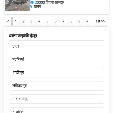
30000 কিলো চলেছে
ঢাকা
<
2
3
4
5
6
7
8
9
>
last >>
1
জেলা অনুযায়ী খুঁজুন
ঢাকা
নরসিংদী
গাজীপুর
শরীয়তপুর
নারায়ণগঞ্জ
টাঙ্গাইল