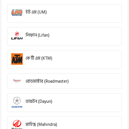
ইউ এম (UM)
লিফান (Lifan)
কে টি এম (KTM)
রোডমাস্টার (Roadmaster)
ডায়উন (Dayun)
মাহিন্দ্র (Mahindra)