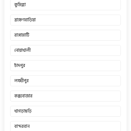
কুমিল্লা
ব্রাহ্মণবাড়িয়া
রাঙ্গামাটি
নোয়াখালী
চাঁদপুর
লক্ষ্মীপুর
কক্সবাজার
খাগড়াছড়ি
বান্দরবান