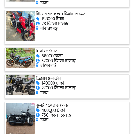
ঢাকা
টিভিএস এপাচি আরটিআর 160 4V
158000 টাকা
গ্রীন টাইগার (Green Tiger)
28 কিলো চলেছে
নারায়ণগঞ্জ
বীটল বোল্ট (Beetle Bolt)
হিরো ইগ্নিটর 125
68000 টাকা
37000 কিলো চলেছে
বেনেলি (Benelli)
বাগেরহাট
জিক্সার মনোটোন
140000 টাকা
বেনেট (Bennett)
27000 কিলো চলেছে
ঢাকা
বুলেট ৩৫০ ব্লাক গোল্ড
400000 টাকা
বিএমডাব্লিউ (BMW)
750 কিলো চলেছে
ঢাকা
রয়েল এনফিল্ড (Royal Enfield)