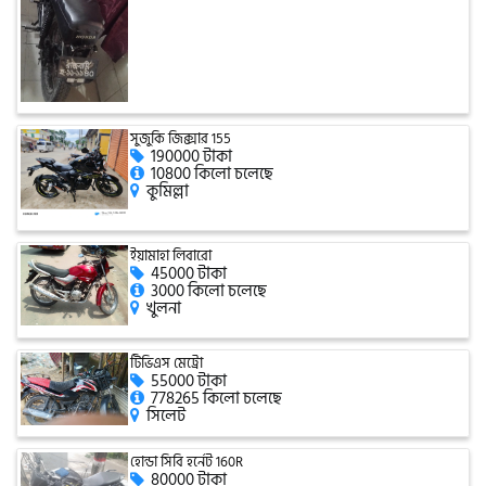
সিঙ্গার
এফবি মনডিয়াল
সুজুকি জিক্সার 155
190000 টাকা
ডায়াং
10800 কিলো চলেছে
কুমিল্লা
গুড হুইল
ইয়ামাহা লিবারো
45000 টাকা
3000 কিলো চলেছে
খুলনা
টিভিএস মেট্রো
55000 টাকা
778265 কিলো চলেছে
সিলেট
হোন্ডা সিবি হর্নেট 160R
80000 টাকা