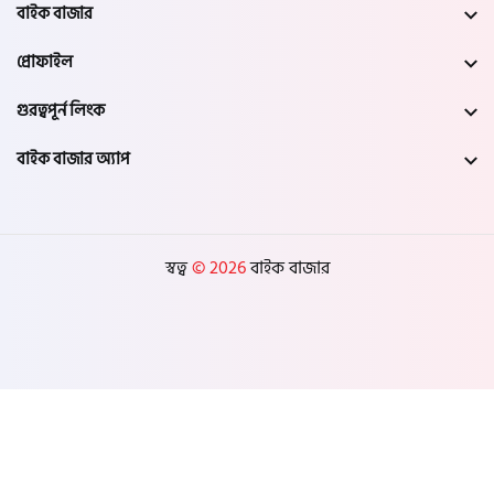
নওগাঁ
বাইক বাজার
প্রোফাইল
খুলনা
গুরত্বপূর্ন লিংক
যশোর
বাইক বাজার অ্যাপ
সাতক্ষীরা
মেহেরপুর
স্বত্ব
© 2026
বাইক বাজার
নড়াইল
চুয়াডাঙ্গা
কুষ্টিয়া
মাগুরা