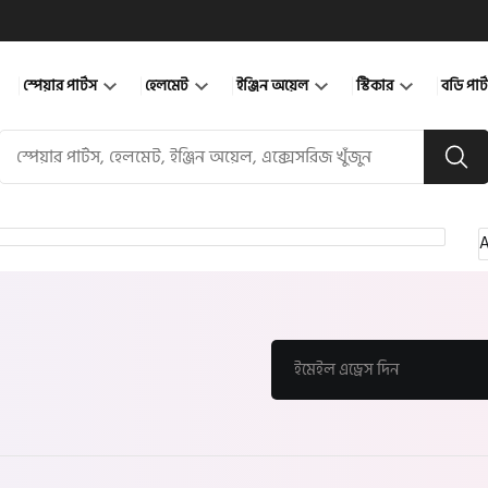
স্পেয়ার পার্টস
হেলমেট
ইঞ্জিন অয়েল
স্টিকার
বডি পার
A