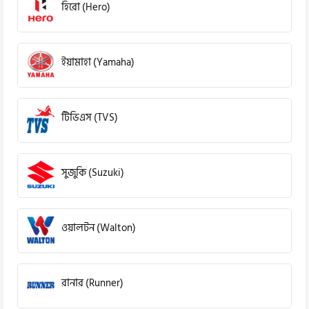
হিরো (Hero)
ইয়ামাহা (Yamaha)
টিভিএস (TVS)
সুজুকি (Suzuki)
ওয়ালটন (Walton)
রানার (Runner)