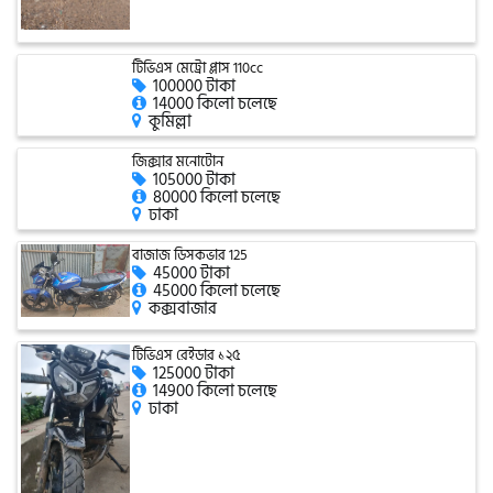
এফকেএম (FKM)
টিভিএস মেট্রো প্লাস 110cc
100000 টাকা
14000 কিলো চলেছে
কুমিল্লা
হারলি ডেভিডসন
জিক্সার মনোটোন
105000 টাকা
80000 কিলো চলেছে
ঢাকা
রিগাল র‍্যাপটার (Regal Raptor)
বাজাজ ডিসকভার 125
45000 টাকা
45000 কিলো চলেছে
অ্যাটলাস জংশেন
কক্সবাজার
টিভিএস রেইডার ১২৫
125000 টাকা
পিএইচপি (PHP)
14900 কিলো চলেছে
ঢাকা
জিপিএক্স (GPX)