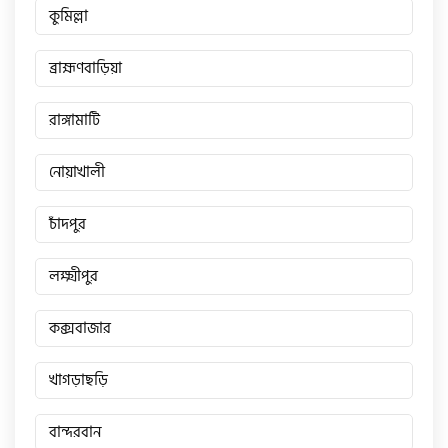
কুমিল্লা
ব্রাহ্মণবাড়িয়া
রাঙ্গামাটি
নোয়াখালী
চাঁদপুর
লক্ষ্মীপুর
কক্সবাজার
খাগড়াছড়ি
বান্দরবান