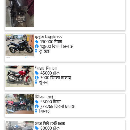
সিঙ্গার
এফবি মনডিয়াল
সুজুকি জিক্সার 155
190000 টাকা
ডায়াং
10800 কিলো চলেছে
কুমিল্লা
গুড হুইল
ইয়ামাহা লিবারো
45000 টাকা
3000 কিলো চলেছে
খুলনা
টিভিএস মেট্রো
55000 টাকা
778265 কিলো চলেছে
সিলেট
হোন্ডা সিবি হর্নেট 160R
80000 টাকা