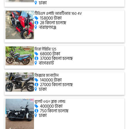
ঢাকা
টিভিএস এপাচি আরটিআর 160 4V
158000 টাকা
গ্রীন টাইগার (Green Tiger)
28 কিলো চলেছে
নারায়ণগঞ্জ
বীটল বোল্ট (Beetle Bolt)
হিরো ইগ্নিটর 125
68000 টাকা
37000 কিলো চলেছে
বেনেলি (Benelli)
বাগেরহাট
জিক্সার মনোটোন
140000 টাকা
বেনেট (Bennett)
27000 কিলো চলেছে
ঢাকা
বুলেট ৩৫০ ব্লাক গোল্ড
400000 টাকা
বিএমডাব্লিউ (BMW)
750 কিলো চলেছে
ঢাকা
রয়েল এনফিল্ড (Royal Enfield)