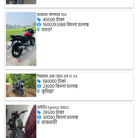
টারো
বাজাজ পালসার 150
40500 টাকা
1600293388 কিলো চলেছে
বগুড়া
স্পীডার (Speeder)
এমা (Emma)
SINSKI
ইয়ামাহা এফ জেড এস FI V3
180000 টাকা
23000 কিলো চলেছে
কুমিল্লা
জিংফু
ডাইউন Sprout 100cc
29500 টাকা
30000 কিলো চলেছে
জোনটেস
রাজবাড়ী