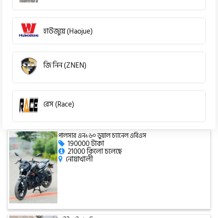
হাউজুয়ে (Haojue)
জি নিন (ZNEN)
রেস (Race)
পালসার এন১৬০ ডুয়াল চ্যানেল এবিএস
কিওয়ে (KeeWay)
190000 টাকা
21000 কিলো চলেছে
নোয়াখালী
পেগাসাস (Pagasus)