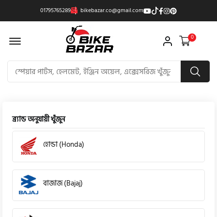
01795765289
bikebazar.co@gmail.com
Offcanvas Menu Open
0
ব্র্যান্ড অনুযায়ী খুঁজুন
হোন্ডা (Honda)
বাজাজ (Bajaj)