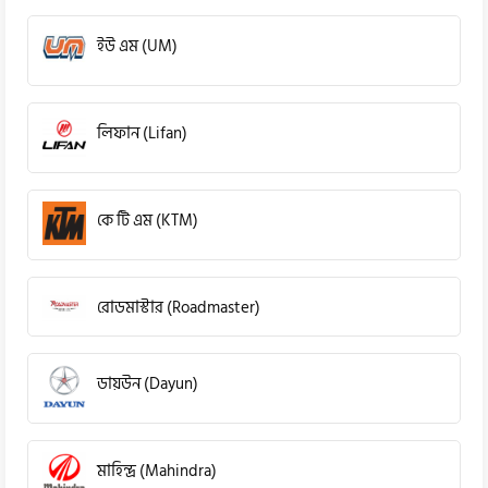
ইউ এম (UM)
লিফান (Lifan)
কে টি এম (KTM)
রোডমাস্টার (Roadmaster)
ডায়উন (Dayun)
মাহিন্দ্র (Mahindra)