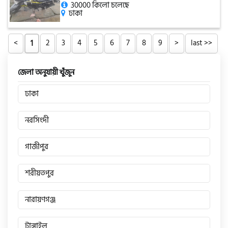
30000 কিলো চলেছে
ঢাকা
<
2
3
4
5
6
7
8
9
>
last >>
1
জেলা অনুযায়ী খুঁজুন
ঢাকা
নরসিংদী
গাজীপুর
শরীয়তপুর
নারায়ণগঞ্জ
টাঙ্গাইল