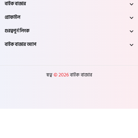
নওগাঁ
বাইক বাজার
প্রোফাইল
খুলনা
গুরত্বপূর্ন লিংক
যশোর
বাইক বাজার অ্যাপ
সাতক্ষীরা
মেহেরপুর
স্বত্ব
© 2026
বাইক বাজার
নড়াইল
চুয়াডাঙ্গা
কুষ্টিয়া
মাগুরা