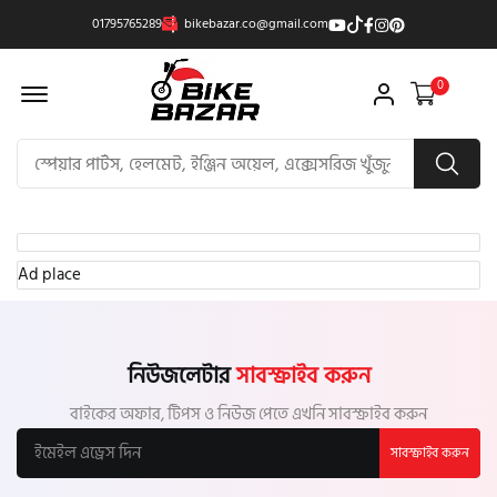
01795765289
bikebazar.co@gmail.com
Offcanvas Menu Open
0
Ad place
নিউজলেটার
সাবস্ক্রাইব করুন
বাইকের অফার, টিপস ও নিউজ পেতে এখনি সাবস্ক্রাইব করুন
সাবস্ক্রাইব করুন