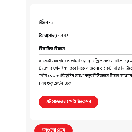
ইঞ্জিন -
5
ইয়ার(সাল) -
2012
বিস্তারিত বিবরন
বাইকটা এক হাতে চালানো হয়েছে। ইঞ্জিল এখনো খোলা হয় 
টান্সপার যখন ইচ্ছা করে নিতে পারবেন। বাইকটা প্রতি লিটার
স্পীদ ১০০ + ।কিছুদিন আগে নতুন টিউবলেস টায়ার লাগান
। সব ডকুমেন্টস ওকে
এই মডেলের স্পেসিফিকেশন
সবগুলো এডস