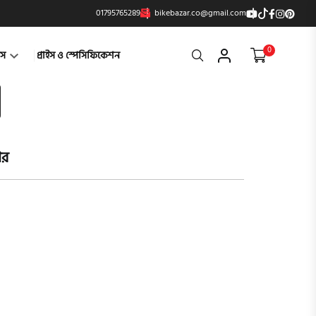
01795765289
bikebazar.co@gmail.com
0
Search
্টস
প্রাইস ও স্পেসিফিকেশন
ার