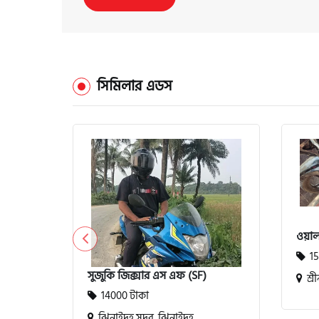
সিমিলার এডস
ওয়া
15
সুজুকি জিক্সার এস এফ (SF)
শ্রী
14000 টাকা
ঝিনাইদহ সদর, ঝিনাইদহ