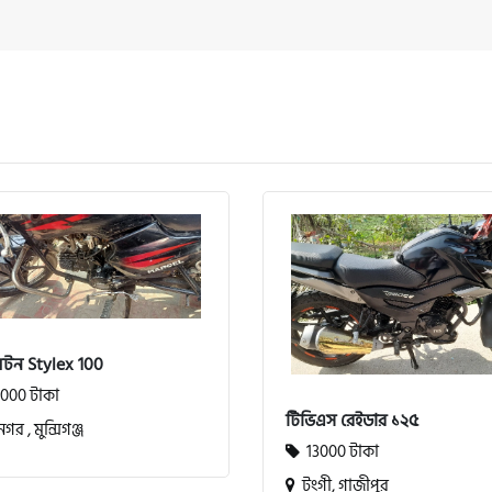
লটন Stylex 100
000 টাকা
টিভিএস রেইডার ১২৫
নগর , মুন্সিগঞ্জ
13000 টাকা
টংগী, গাজীপুর