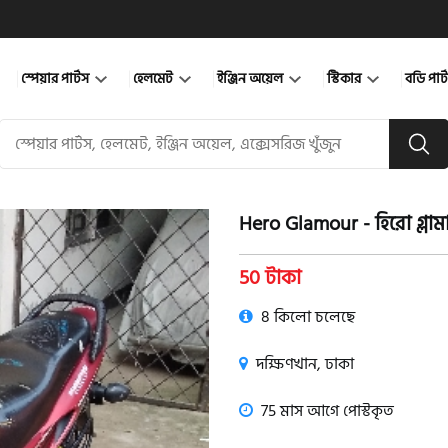
স্পেয়ার পার্টস
হেলমেট
ইঞ্জিন অয়েল
স্টিকার
বডি পার
Hero Glamour - হিরো গ্লাম
product view
50 টাকা
8 কিলো চলেছে
দক্ষিণখান, ঢাকা
75 মাস আগে পোস্টকৃত