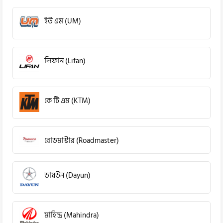
ইউ এম (UM)
লিফান (Lifan)
কে টি এম (KTM)
রোডমাস্টার (Roadmaster)
ডায়উন (Dayun)
মাহিন্দ্র (Mahindra)