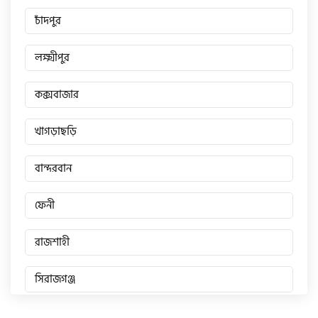
চাঁদপুর
লক্ষ্মীপুর
কক্সবাজার
খাগড়াছড়ি
বান্দরবান
ফেনী
রাজশাহী
সিরাজগঞ্জ
জয়পুরহাট