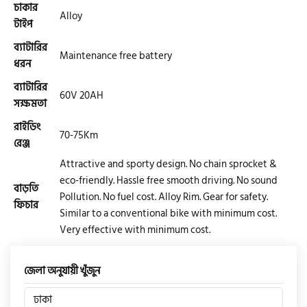
চাকার
Alloy
টাইপ
এফকেএম (FKM)
ব্যাটারির
Maintenance free battery
ধরন
ব্যাটারির
হারলি ডেভিডসন
60V 20AH
সক্ষমতা
রাইডিং
70-75Km
রিগাল র‍্যাপটার (Regal Raptor)
রেঞ্জ
Attractive and sporty design. No chain sprocket &
eco-friendly. Hassle free smooth driving. No sound
অ্যাটলাস জংশেন
বাড়তি
Pollution. No fuel cost. Alloy Rim. Gear for safety.
ফিচার
Similar to a conventional bike with minimum cost.
Very effective with minimum cost.
পিএইচপি (PHP)
জেলা অনুযায়ী খুঁজুন
জিপিএক্স (GPX)
ঢাকা