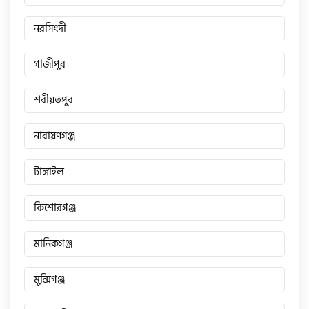
টারো
নরসিংদী
গাজীপুর
স্পীডার (Speeder)
শরীয়তপুর
এমা (Emma)
নারায়ণগঞ্জ
SINSKI
টাঙ্গাইল
কিশোরগঞ্জ
জিংফু
মানিকগঞ্জ
জোনটেস
মুন্সিগঞ্জ