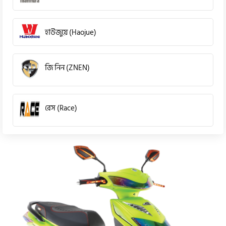
হাউজুয়ে (Haojue)
জি নিন (ZNEN)
রেস (Race)
কিওয়ে (KeeWay)
পেগাসাস (Pagasus)