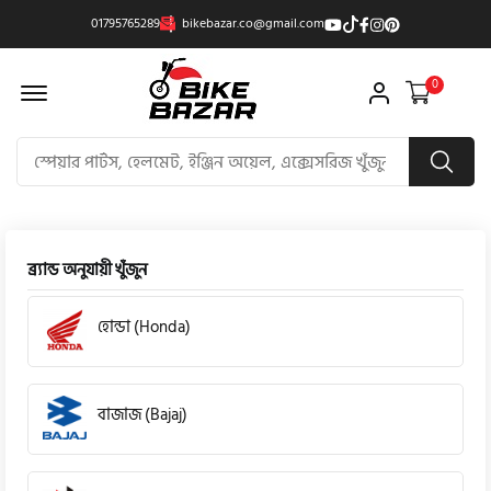
01795765289
bikebazar.co@gmail.com
Offcanvas Menu Open
0
ব্র্যান্ড অনুযায়ী খুঁজুন
হোন্ডা (Honda)
বাজাজ (Bajaj)