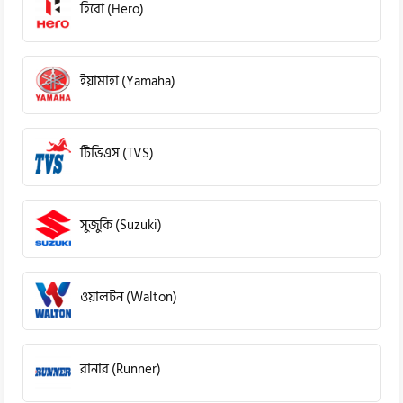
হিরো (Hero)
ইয়ামাহা (Yamaha)
টিভিএস (TVS)
সুজুকি (Suzuki)
ওয়ালটন (Walton)
রানার (Runner)