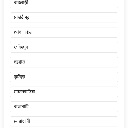
সিঙ্গার
রাজবাড়ী
মাদারীপুর
এফবি মনডিয়াল
গোপালগঞ্জ
ডায়াং
ফরিদপুর
চট্টগ্রাম
গুড হুইল
কুমিল্লা
ব্রাহ্মণবাড়িয়া
রাঙ্গামাটি
নোয়াখালী