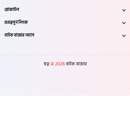
মেহেরপুর
প্রোফাইল
নড়াইল
গুরত্বপূর্ন লিংক
বাইক বাজার অ্যাপ
চুয়াডাঙ্গা
কুষ্টিয়া
স্বত্ব
© 2026
বাইক বাজার
মাগুরা
বাগেরহাট
ঝিনাইদহ
বরিশাল
ঝালকাঠি