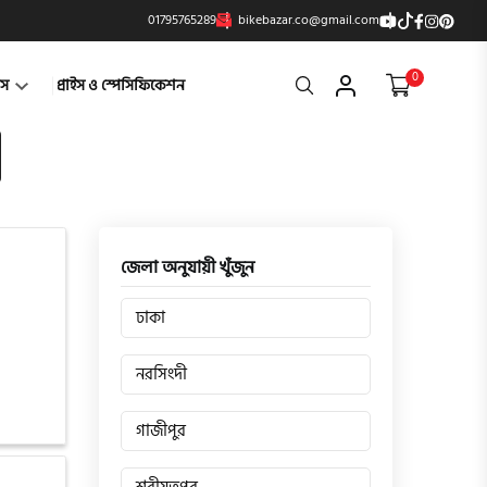
01795765289
bikebazar.co@gmail.com
0
Search
্টস
প্রাইস ও স্পেসিফিকেশন
জেলা অনুযায়ী খুঁজুন
ঢাকা
নরসিংদী
গাজীপুর