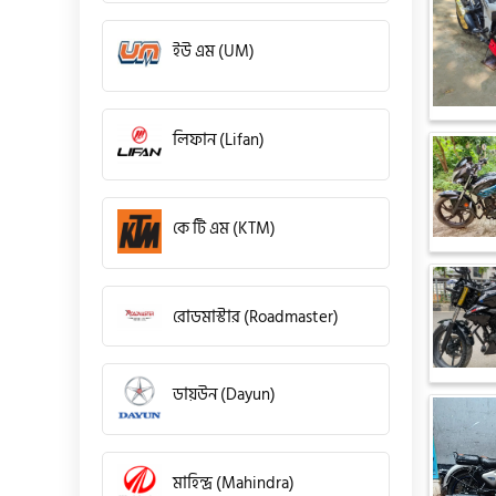
ইউ এম (UM)
লিফান (Lifan)
কে টি এম (KTM)
রোডমাস্টার (Roadmaster)
ডায়উন (Dayun)
মাহিন্দ্র (Mahindra)