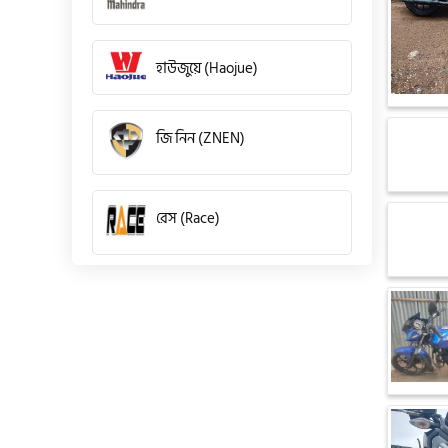
হাউজুয়ে (Haojue)
জি নিন (ZNEN)
রেস (Race)
কিওয়ে (KeeWay)
পেগাসাস (Pagasus)