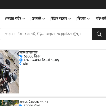
স্পেয়ার পার্টস
হেলমেট
ইঞ্জিন অয়েল
স্টিকার
বডি পার
নাইট রাইডার ভি২
65000 টাকা
1745644861 কিলো চলেছে
ঢাকা
বাজাজ ডিসকভার 125 ST