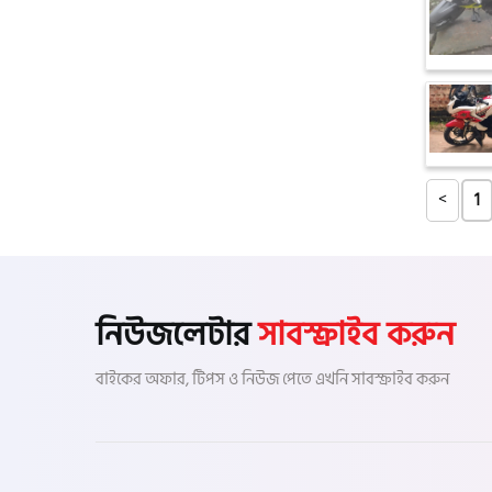
টারো
স্পীডার (Speeder)
এমা (Emma)
<
1
SINSKI
নিউজলেটার
সাবস্ক্রাইব করুন
জিংফু
বাইকের অফার, টিপস ও নিউজ পেতে এখনি সাবস্ক্রাইব করুন
জোনটেস