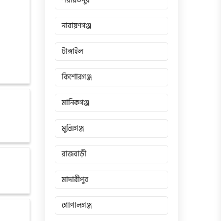
শরীয়তপুর
নারায়ণগঞ্জ
টাঙ্গাইল
কিশোরগঞ্জ
মানিকগঞ্জ
মুন্সিগঞ্জ
রাজবাড়ী
মাদারীপুর
গোপালগঞ্জ