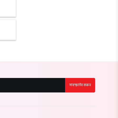
লালমনিরহাট
নীলফামারী
গাইবান্ধা
ঠাকুরগাঁও
কুড়িগ্রাম
ময়মনসিংহ
সাবস্ক্রাইব করুন
শেরপুর
জামালপুর
নেত্রকোণা