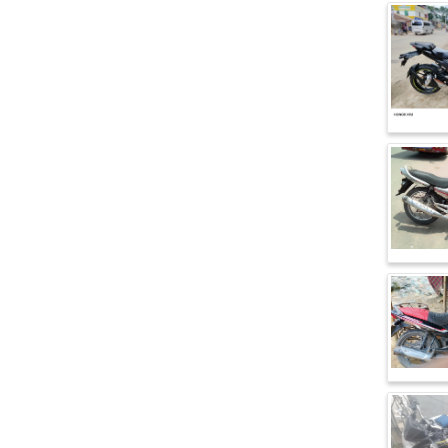
এফকেএম (FKM)
হারলি ডেভিডসন
রিগাল র‍্যাপটার (Regal Raptor)
অ্যাটলাস জংশেন
পিএইচপি (PHP)
জিপিএক্স (GPX)