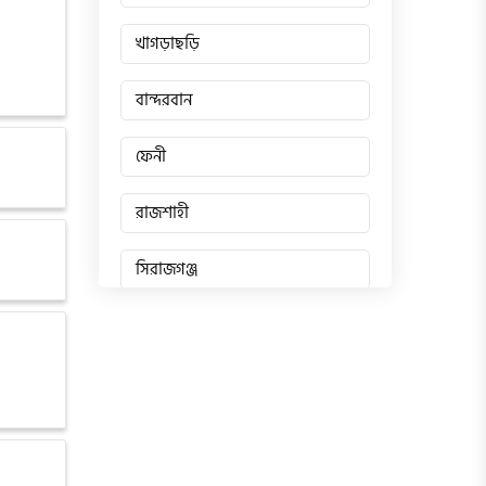
খাগড়াছড়ি
বান্দরবান
ফেনী
রাজশাহী
সিরাজগঞ্জ
জয়পুরহাট
চাঁপাইনবাবগঞ্জ
পাবনা