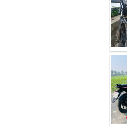
এইচ পাওয়ার (H. Power)
আকিজ (Akij)
জারা (Zaara)
কাওয়াসাকি (Kawasaki)
এস ওয়াই এম (SYM)
এপ্রিলিয়া (Aprilia)