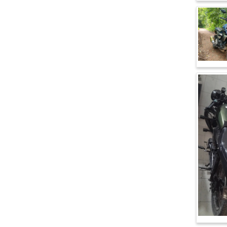
ভেসপা (Vespa)
গ্রীন টাইগার (Green Tiger)
বীটল বোল্ট (Beetle Bolt)
বেনেলি (Benelli)
বেনেট (Bennett)
বিএমডাব্লিউ (BMW)
রয়েল এনফিল্ড (Royal Enfield)