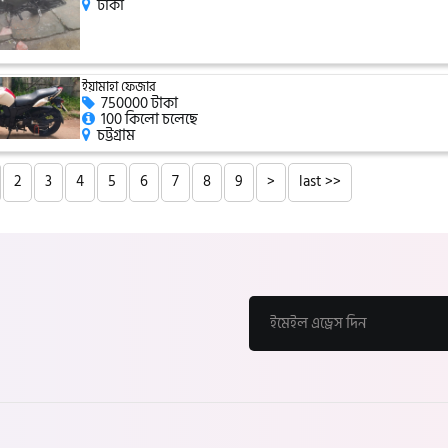
ঢাকা
ইয়ামাহা ফেজার
750000 টাকা
100 কিলো চলেছে
চট্টগ্রাম
2
3
4
5
6
7
8
9
>
last >>