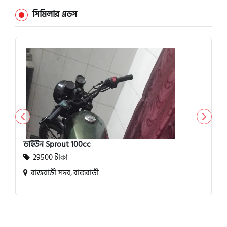
সিমিলার এডস
ডাইউন Sprout 100cc
29500 টাকা
রাজবাড়ী সদর, রাজবাড়ী