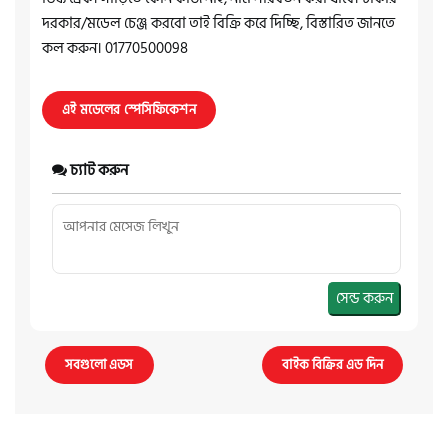
দরকার/মডেল চেঞ্জ করবো তাই বিক্রি করে দিচ্ছি, বিস্তারিত জানতে
কল করুন। 01770500098
এই মডেলের স্পেসিফিকেশন
চ্যাট করুন
সেন্ড করুন
সবগুলো এডস
বাইক বিক্রির এড দিন