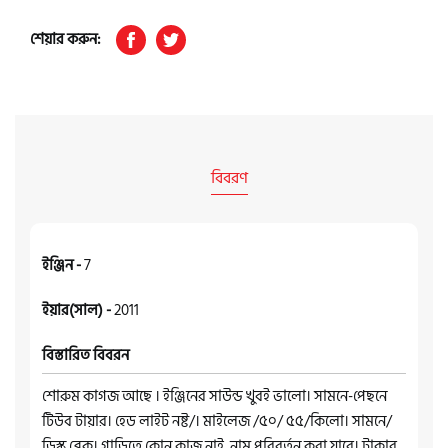
শেয়ার করুন:
বিবরণ
ইঞ্জিন -
7
ইয়ার(সাল) -
2011
বিস্তারিত বিবরন
শোরুম কাগজ আছে । ইঞ্জিনের সাউন্ড খুবই ভালো। সামনে-পেছনে
টিউব টায়ার। হেড লাইট নষ্ট/। মাইলেজ /৫০/ ৫৫/কিলো। সামনে/
ডিস্ক ব্রেক। গাড়িতে কোন কাজ নাই, নাম পরিবর্তন করা যাবে। টাকার