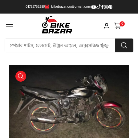
01795765289
bikebazar.co@gmail.com
Offcanvas Menu Open
0
product view