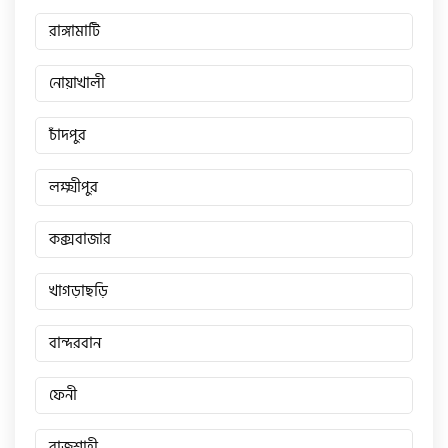
রাঙ্গামাটি
নোয়াখালী
চাঁদপুর
লক্ষ্মীপুর
কক্সবাজার
খাগড়াছড়ি
বান্দরবান
ফেনী
রাজশাহী