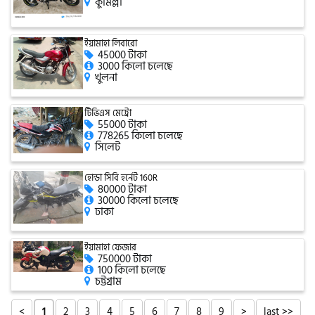
কুমিল্লা
সিঙ্গার
ইয়ামাহা লিবারো
এফবি মনডিয়াল
45000 টাকা
3000 কিলো চলেছে
খুলনা
ডায়াং
টিভিএস মেট্রো
55000 টাকা
778265 কিলো চলেছে
সিলেট
গুড হুইল
হোন্ডা সিবি হর্নেট 160R
80000 টাকা
30000 কিলো চলেছে
ঢাকা
ইয়ামাহা ফেজার
750000 টাকা
100 কিলো চলেছে
চট্টগ্রাম
<
2
3
4
5
6
7
8
9
>
last >>
1