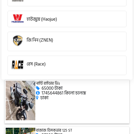
হাউজুয়ে (Haojue)
জি নিন (ZNEN)
রেস (Race)
নাইট রাইডার ভি২
কিওয়ে (KeeWay)
65000 টাকা
1745644861 কিলো চলেছে
ঢাকা
পেগাসাস (Pagasus)
বাজাজ ডিসকভার 125 ST