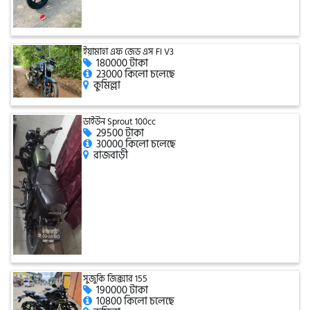
টারো
ইয়ামাহা এফ জেড এস FI V3
180000 টাকা
স্পীডার (Speeder)
23000 কিলো চলেছে
কুমিল্লা
এমা (Emma)
ডাইউন Sprout 100cc
29500 টাকা
30000 কিলো চলেছে
রাজবাড়ী
SINSKI
জিংফু
জোনটেস
সুজুকি জিক্সার 155
190000 টাকা
10800 কিলো চলেছে