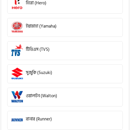
হিরো (Hero)
ইয়ামাহা (Yamaha)
টিভিএস (TVS)
সুজুকি (Suzuki)
ওয়ালটন (Walton)
রানার (Runner)