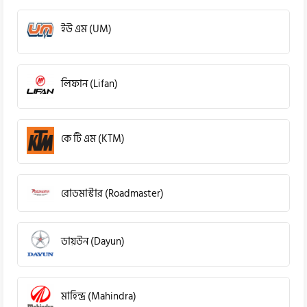
ইউ এম (UM)
লিফান (Lifan)
কে টি এম (KTM)
রোডমাস্টার (Roadmaster)
ডায়উন (Dayun)
মাহিন্দ্র (Mahindra)