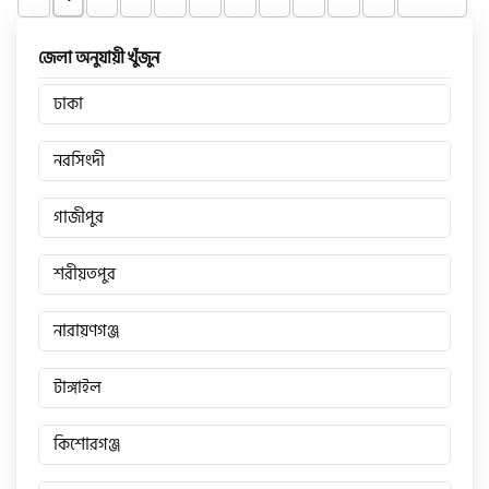
জেলা অনুযায়ী খুঁজুন
ঢাকা
নরসিংদী
গাজীপুর
শরীয়তপুর
নারায়ণগঞ্জ
টাঙ্গাইল
কিশোরগঞ্জ