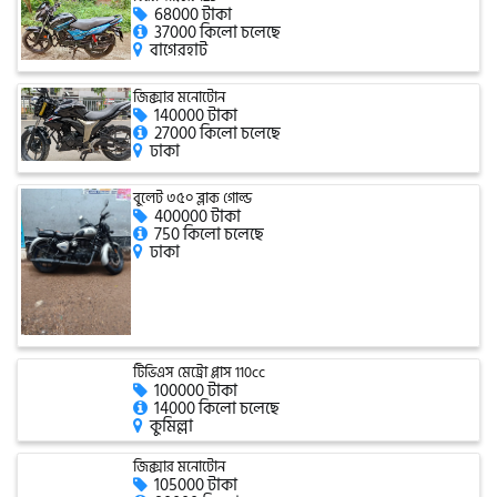
68000 টাকা
37000 কিলো চলেছে
বাগেরহাট
গ্রীন টাইগার (Green Tiger)
জিক্সার মনোটোন
140000 টাকা
27000 কিলো চলেছে
ঢাকা
বীটল বোল্ট (Beetle Bolt)
বুলেট ৩৫০ ব্লাক গোল্ড
400000 টাকা
বেনেলি (Benelli)
750 কিলো চলেছে
ঢাকা
বেনেট (Bennett)
টিভিএস মেট্রো প্লাস 110cc
100000 টাকা
14000 কিলো চলেছে
বিএমডাব্লিউ (BMW)
কুমিল্লা
জিক্সার মনোটোন
105000 টাকা
রয়েল এনফিল্ড (Royal Enfield)