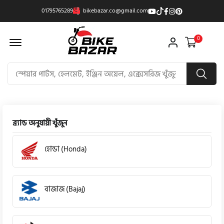
01795765289
bikebazar.co@gmail.com
Offcanvas Menu Open
0
ব্র্যান্ড অনুযায়ী খুঁজুন
হোন্ডা (Honda)
বাজাজ (Bajaj)