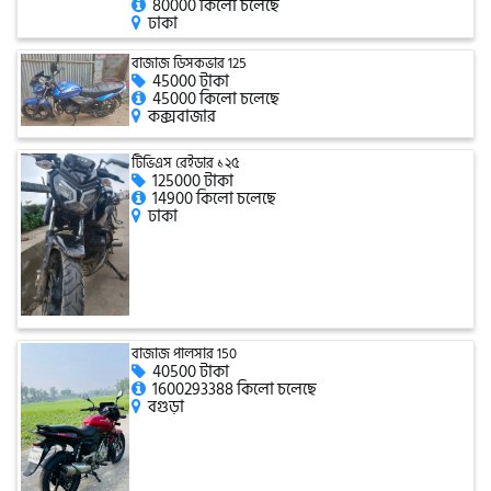
80000 কিলো চলেছে
ঢাকা
বাজাজ ডিসকভার 125
এফকেএম (FKM)
45000 টাকা
45000 কিলো চলেছে
কক্সবাজার
হারলি ডেভিডসন
টিভিএস রেইডার ১২৫
125000 টাকা
14900 কিলো চলেছে
ঢাকা
রিগাল র‍্যাপটার (Regal Raptor)
অ্যাটলাস জংশেন
বাজাজ পালসার 150
40500 টাকা
পিএইচপি (PHP)
1600293388 কিলো চলেছে
বগুড়া
জিপিএক্স (GPX)