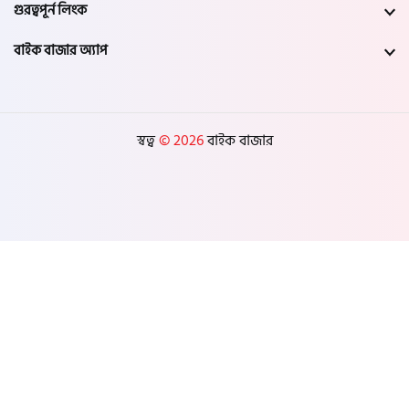
গুরত্বপূর্ন লিংক
যশোর
বাইক বাজার অ্যাপ
সাতক্ষীরা
মেহেরপুর
স্বত্ব
© 2026
বাইক বাজার
নড়াইল
চুয়াডাঙ্গা
কুষ্টিয়া
মাগুরা
বাগেরহাট
ঝিনাইদহ