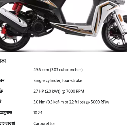
াকা
49.6 ccm (3.03 cubic inches)
ধরন
Single cylinder, four-stroke
্তি
2.7 HP (2.0 kW)) @ 7000 RPM
ক
3.0 Nm (0.3 kgf-m or 2.2 ft.lbs) @ 5000 RPM
 অনুপাত
10.2:1
হ ব্যবস্থা
Carburettor