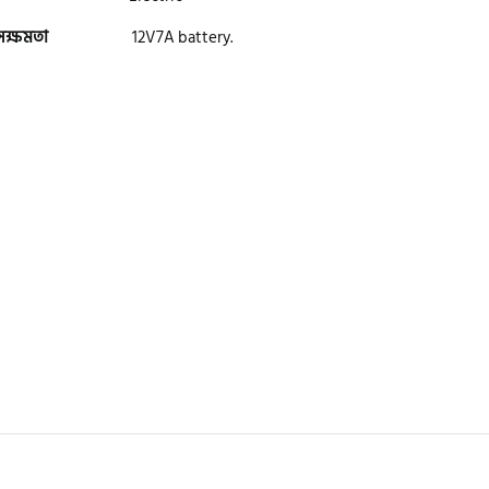
 সক্ষমতা
12V7A battery.