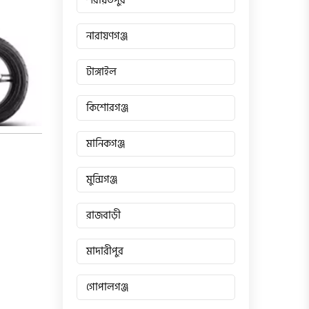
শরীয়তপুর
নারায়ণগঞ্জ
টাঙ্গাইল
কিশোরগঞ্জ
মানিকগঞ্জ
মুন্সিগঞ্জ
রাজবাড়ী
মাদারীপুর
গোপালগঞ্জ