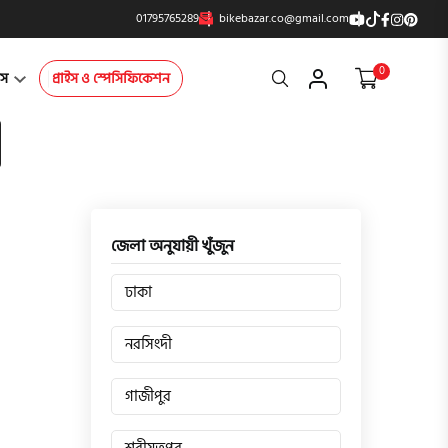
01795765289
bikebazar.co@gmail.com
0
Search
্টস
প্রাইস ও স্পেসিফিকেশন
জেলা অনুযায়ী খুঁজুন
ঢাকা
নরসিংদী
গাজীপুর