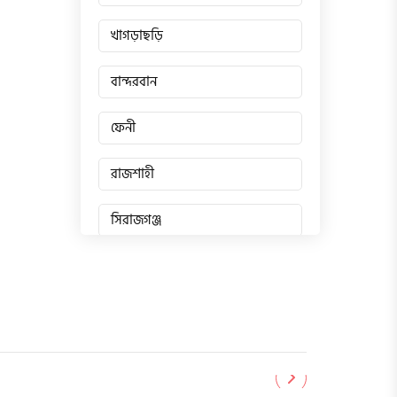
খাগড়াছড়ি
বান্দরবান
ফেনী
রাজশাহী
সিরাজগঞ্জ
জয়পুরহাট
চাঁপাইনবাবগঞ্জ
পাবনা