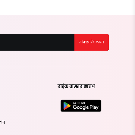
বগুড়া
নাটোর
নওগাঁ
সাবস্ক্রাইব করুন
খুলনা
যশোর
সাতক্ষীরা
বাইক বাজার অ্যাপ
মেহেরপুর
নড়াইল
েশন
চুয়াডাঙ্গা