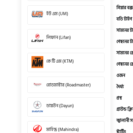
গিয়ার বক্
ইউ এম (UM)
বডি টাইপ
সামনের ট
লিফান (Lifan)
পেছনের ট
সামনের ব্
কে টি এম (KTM)
পেছনের ব্
ওজন
রোডমাস্টার (Roadmaster)
দৈর্ঘ্য
প্রস্থ
ডায়উন (Dayun)
গ্রাউন্ড ক্ল
জ্বালানী 
মাহিন্দ্র (Mahindra)
স্টার্টিং