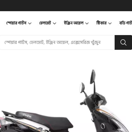
স্পেয়ার পার্টস
হেলমেট
ইঞ্জিন অয়েল
স্টিকার
বডি পার