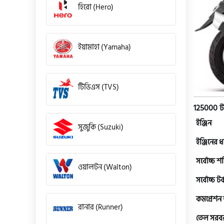
হিরো (Hero)
ইয়ামাহা (Yamaha)
টিভিএস (TVS)
125000 ট
ইঞ্জিন
সুজুকি (Suzuki)
ইঞ্জিনের 
সর্বোচ্চ শক
ওয়ালটন (Walton)
সর্বোচ্চ টর্
কমপ্রেশন
রানার (Runner)
তেল সরবরা