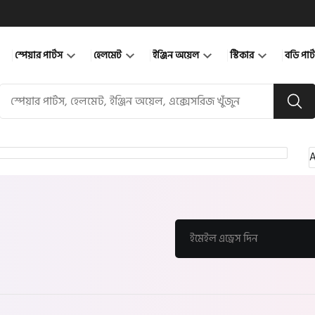
স্পেয়ার পার্টস
হেলমেট
ইঞ্জিন অয়েল
স্টিকার
বডি পার
A