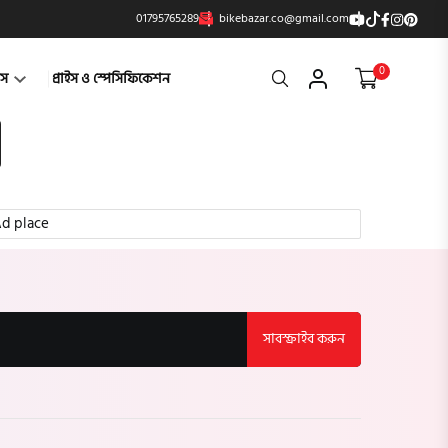
01795765289
bikebazar.co@gmail.com
0
Search
্টস
প্রাইস ও স্পেসিফিকেশন
d place
সাবস্ক্রাইব করুন