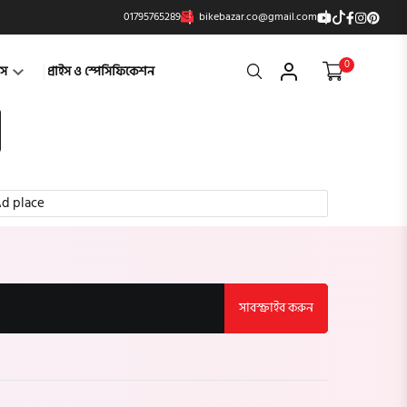
01795765289
bikebazar.co@gmail.com
0
Search
্টস
প্রাইস ও স্পেসিফিকেশন
d place
সাবস্ক্রাইব করুন