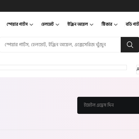
স্পেয়ার পার্টস
হেলমেট
ইঞ্জিন অয়েল
স্টিকার
বডি পার
A