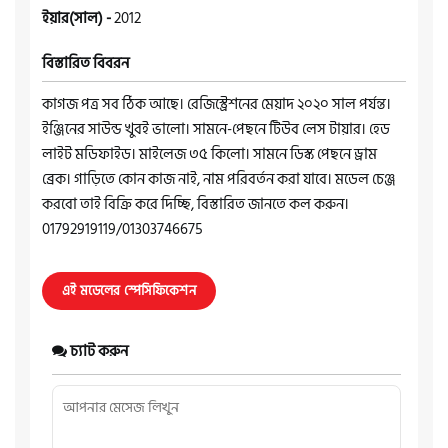
ইয়ার(সাল) -
2012
বিস্তারিত বিবরন
কাগজ পত্র সব ঠিক আছে। রেজিস্ট্রেশনের মেয়াদ ২০২০ সাল পর্যন্ত।
ইঞ্জিনের সাউন্ড খুবই ভালো। সামনে-পেছনে টিউব লেস টায়ার। হেড
লাইট মডিফাইড। মাইলেজ ৩৫ কিলো। সামনে ডিস্ক পেছনে ড্রাম
ব্রেক। গাড়িতে কোন কাজ নাই, নাম পরিবর্তন করা যাবে। মডেল চেঞ্জ
করবো তাই বিক্রি করে দিচ্ছি, বিস্তারিত জানতে কল করুন।
01792919119/01303746675
এই মডেলের স্পেসিফিকেশন
চ্যাট করুন