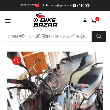
01795765289
bikebazar.co@gmail.com
Offcanvas Menu Open
0
product view