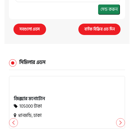
সেন্ড করুন
সবগুলো এডস
বাইক বিক্রির এড দিন
সিমিলার এডস
জিক্সার মনোটোন
105000 টাকা
ধানমন্ডি, ঢাকা