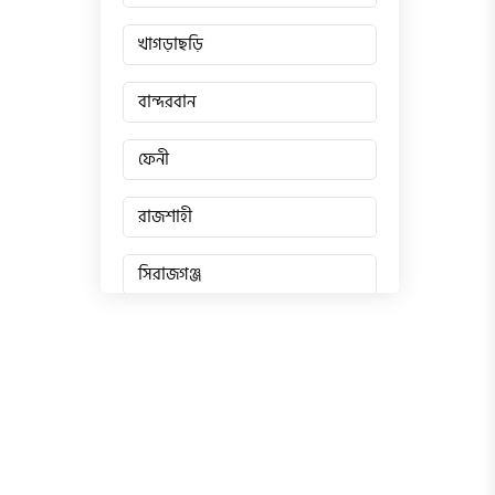
খাগড়াছড়ি
বান্দরবান
ফেনী
রাজশাহী
সিরাজগঞ্জ
জয়পুরহাট
চাঁপাইনবাবগঞ্জ
পাবনা