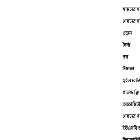
এইচ পাওয়ার (H. Power)
সামনের 
পেছনের 
আকিজ (Akij)
ওজন
দৈর্ঘ্য
জারা (Zaara)
প্রস্থ
উচ্চতা
কাওয়াসাকি (Kawasaki)
হুইল বেই
গ্রাউন্ড ক্ল
এস ওয়াই এম (SYM)
অডোমিটা
পেছনের প
এপ্রিলিয়া (Aprilia)
ইউএসবি চার