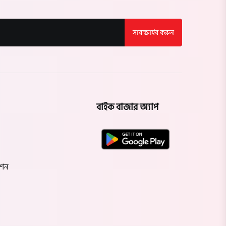
লালমনিরহাট
সাবস্ক্রাইব করুন
নীলফামারী
গাইবান্ধা
ঠাকুরগাঁও
বাইক বাজার অ্যাপ
কুড়িগ্রাম
ময়মনসিংহ
শেরপুর
েশন
জামালপুর
নেত্রকোণা