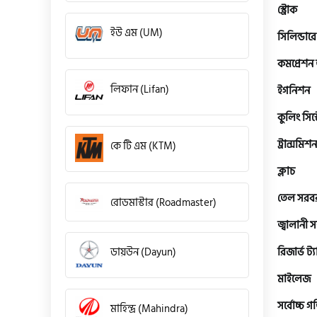
স্ট্রোক
ইউ এম (UM)
সিলিন্ডারে
কমপ্রেশন
লিফান (Lifan)
ইগনিশন
কুলিং সিস্
ট্রান্সমিশন
কে টি এম (KTM)
ক্লাচ
তেল সরবরা
রোডমাস্টার (Roadmaster)
জ্বালানী 
রিজার্ভ ট্যা
ডায়উন (Dayun)
মাইলেজ
সর্বোচ্চ গ
মাহিন্দ্র (Mahindra)