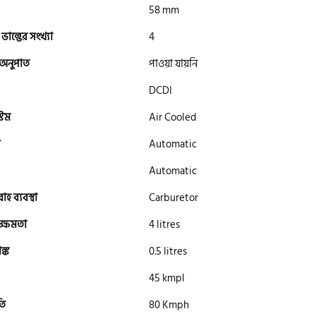
58 mm
 ভাল্ভের সংখ্যা
4
 অনুপাত
পাওয়া যায়নি
DCDI
টেম
Air Cooled
Automatic
Automatic
হ ব্যবস্থা
Carburetor
সক্ষমতা
4 litres
ঙ্ক
0.5 litres
45 kmpl
তি
80 Kmph