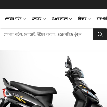
স্পেয়ার পার্টস
হেলমেট
ইঞ্জিন অয়েল
স্টিকার
বডি পার