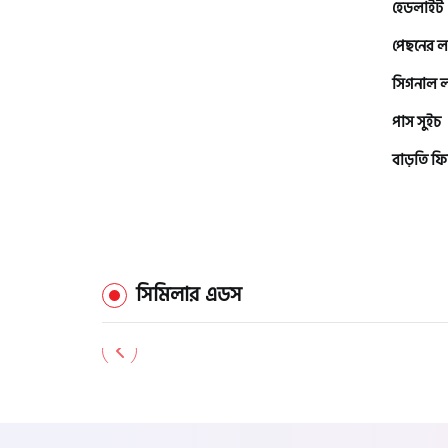
হেডলাইট
পেছনের ল
এফকেএম (FKM)
সিগনাল 
পাস সুইচ
হারলি ডেভিডসন
বাড়তি ফি
রিগাল র‍্যাপটার (Regal Raptor)
অ্যাটলাস জংশেন
সিমিলার এডস
পিএইচপি (PHP)
জিপিএক্স (GPX)