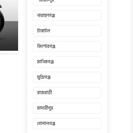
শরীয়তপুর
নারায়ণগঞ্জ
টাঙ্গাইল
কিশোরগঞ্জ
মানিকগঞ্জ
মুন্সিগঞ্জ
রাজবাড়ী
মাদারীপুর
গোপালগঞ্জ