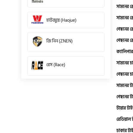
সামনের ব্
সামনের ব্
হাউজুয়ে (Haojue)
পেছনের ব্
পেছনের ব্
জি নিন (ZNEN)
ক্যালিপার
সামনের চ
রেস (Race)
পেছনের চ
সামনের ট
কিওয়ে (KeeWay)
পেছনের ট
টায়ার টা
পেগাসাস (Pagasus)
রেডিয়াল 
চাকার টা