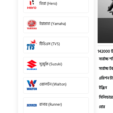
হিরো (Hero)
ইয়ামাহা (Yamaha)
টিভিএস (TVS)
142000 ট
সর্বোচ্চ শক
সুজুকি (Suzuki)
সর্বোচ্চ টর্
এমিশন ট
ওয়ালটন (Walton)
ইঞ্জিন
সিলিন্ডারে
রানার (Runner)
বোর