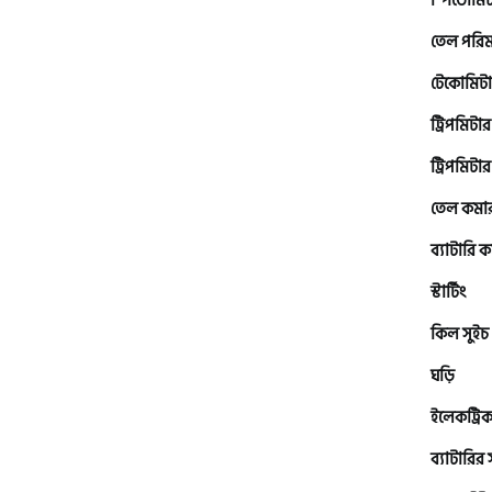
স্পিডোমি
ভেসপা (Vespa)
তেল পরি
গ্রীন টাইগার (Green Tiger)
টেকোমিট
ট্রিপমিটার
বীটল বোল্ট (Beetle Bolt)
ট্রিপমিটার
তেল কমা
বেনেলি (Benelli)
ব্যাটারি
স্টার্টিং
বেনেট (Bennett)
কিল সুইচ
ঘড়ি
বিএমডাব্লিউ (BMW)
ইলেকট্রিক
ব্যাটারির
রয়েল এনফিল্ড (Royal Enfield)