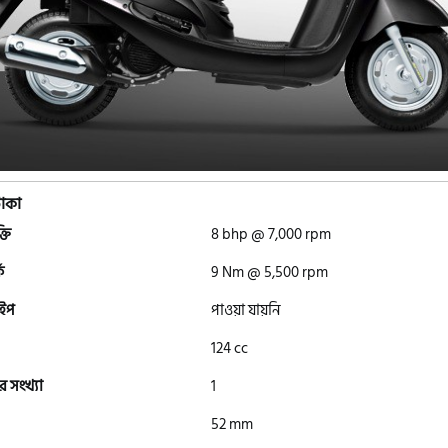
াকা
্তি
8 bhp @ 7,000 rpm
ক
9 Nm @ 5,500 rpm
াইপ
পাওয়া যায়নি
124 cc
র সংখ্যা
1
52 mm