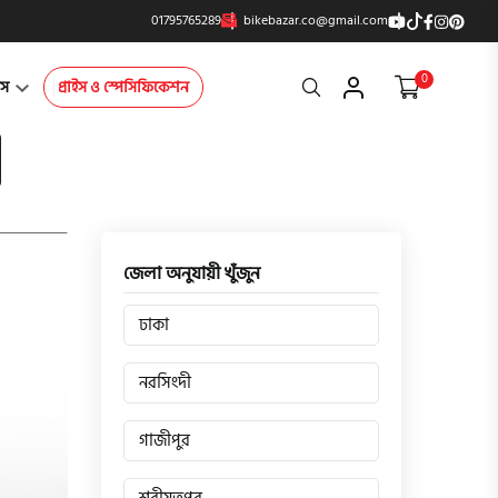
01795765289
bikebazar.co@gmail.com
0
Search
্টস
প্রাইস ও স্পেসিফিকেশন
জেলা অনুযায়ী খুঁজুন
ঢাকা
নরসিংদী
গাজীপুর